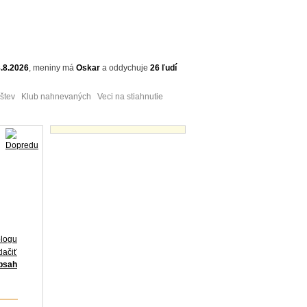
.8.2026
,
meniny má
Oskar
a
oddychuje
26 ľudí
tev Klub nahnevaných Veci na stiahnutie
Obrázky - náhľady
blogu
lačiť
obsah