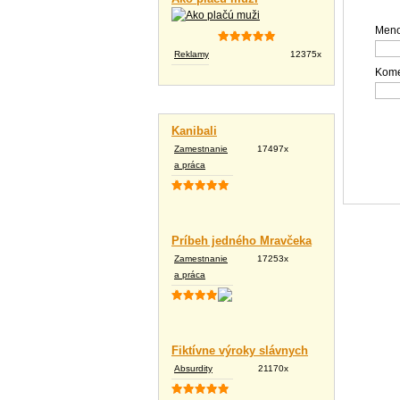
Meno
Reklamy
12375x
Kome
Vtipné texty
Kanibali
Zamestnanie
17497x
a práca
Príbeh jedného Mravčeka
Zamestnanie
17253x
a práca
Fiktívne výroky slávnych
Absurdity
21170x