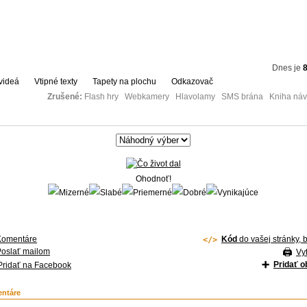
Dnes je
8
videá
Vtipné texty
Tapety na plochu
Odkazovač
Zrušené:
Flash hry Webkamery Hlavolamy SMS brána Kniha návš
Ohodnoť!
Komentáre
Kód
do vašej stránky, 
Poslať mailom
Vyt
Pridať 
Pridať na Facebook
ntáre