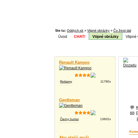
Ste tu:
Oddych.sk
»
Vtipné obrázky
»
Čo život dal
Úvod
CHAT!
Vtipné obrázky
Vtipné 
Téma:
Vtipné videá
Renault Kangoo
Reklamy
11780x
Gentleman
Čierny humor
13602x
Kome
Ako plačú muži