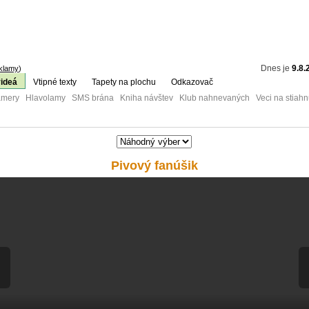
Dnes je
9.8.
klamy
)
videá
Vtipné texty
Tapety na plochu
Odkazovač
mery Hlavolamy SMS brána Kniha návštev Klub nahnevaných Veci na stiahn
Pivový fanúšik