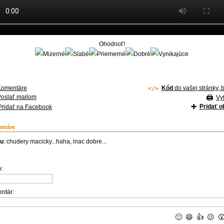
Ohodnoť!
Komentáre
Kód
do vašej stránky, 
Poslať mailom
Vyt
Pridať 
Pridať na Facebook
ntáre
u
: chudery macicky...haha, inac dobre...
:
ntár:
🙂
😄
👍
😕
