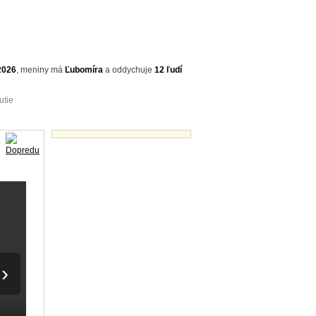
2026
,
meniny má
Ľubomíra
a
oddychuje
12 ľudí
utie
Videá - náhľady
›