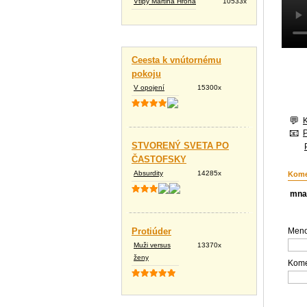
Vtipy Martina Hrona
10533x
Vtipné texty
Ceesta k vnútornému
pokoju
V opojení
15300x
STVORENÝ SVETA PO
ČASTOFSKY
Absurdity
14285x
Kome
mna
Protiúder
Meno
Muži versus
13370x
ženy
Kome