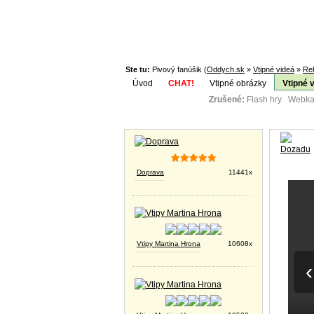
Ste tu:
Pivový fanúšik (
Oddych.sk
»
Vtipné videá
»
Re
Úvod
CHAT!
Vtipné obrázky
Vtipné 
Zrušené:
Flash hry Webka
Téma:
Vtipné obrázky
Doprava
11441x
Vtipy Martina Hrona
10608x
‹