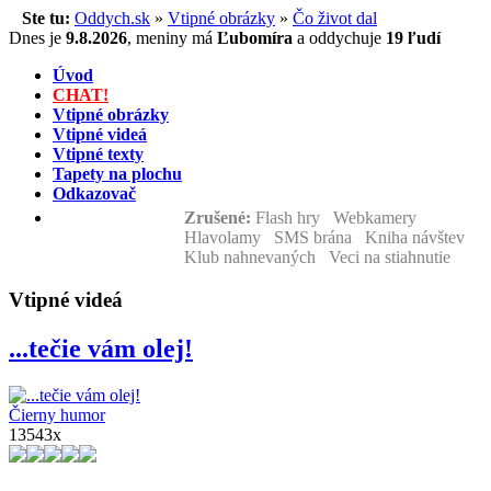
Ste tu:
Oddych.sk
»
Vtipné obrázky
»
Čo život dal
Dnes je
9.8.2026
,
meniny má
Ľubomíra
a
oddychuje
19 ľudí
Úvod
CHAT!
Vtipné obrázky
Vtipné videá
Vtipné texty
Tapety na plochu
Odkazovač
Zrušené:
Flash hry Webkamery
Hlavolamy SMS brána Kniha návštev
Klub nahnevaných Veci na stiahnutie
Vtipné videá
...tečie vám olej!
Čierny humor
13543x