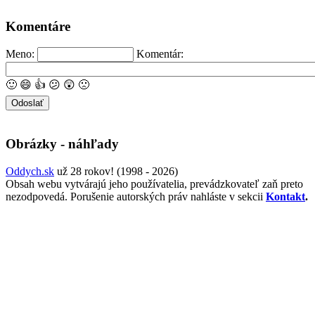
Komentáre
Meno:
Komentár:
🙂
😄
👍
😕
😲
🙁
Obrázky - náhľady
Oddych.sk
už 28 rokov! (1998 - 2026)
Obsah webu vytvárajú jeho používatelia, prevádzkovateľ zaň preto
nezodpovedá. Porušenie autorských práv nahláste v sekcii
Kontakt
.