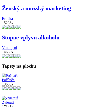
Ženský a mužský marketing
Erotika
15286x
Stupne vplyvu alkoholu
V opojení
14630x
Tapety na plochu
Počítače
13603x
Zvieratá
17141x