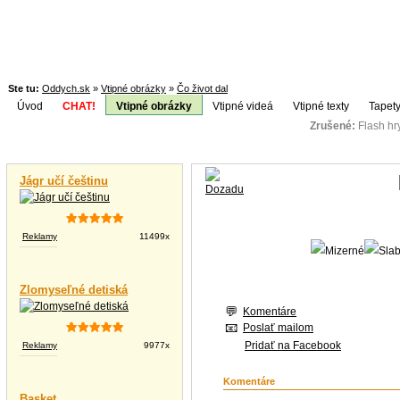
Ste tu:
Oddych.sk
»
Vtipné obrázky
»
Čo život dal
Úvod
CHAT!
Vtipné obrázky
Vtipné videá
Vtipné texty
Tapety
Zrušené:
Flash h
Téma:
Vtipné videá
Jágr učí češtinu
Reklamy
11499x
Zlomyseľné detiská
Komentáre
Poslať mailom
Pridať na Facebook
Reklamy
9977x
Komentáre
Basket