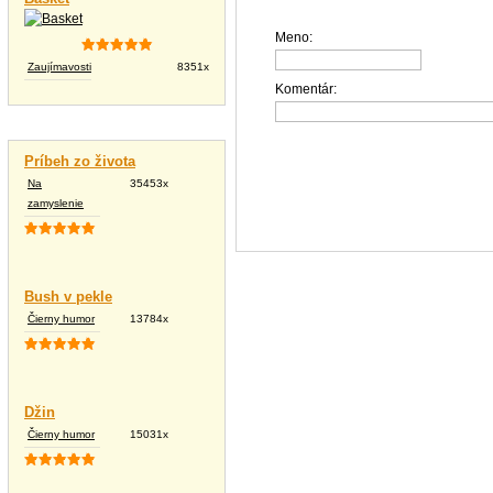
Meno:
Zaujímavosti
8351x
Komentár:
Vtipné texty
Príbeh zo života
Na
35453x
zamyslenie
Bush v pekle
Čierny humor
13784x
Džin
Čierny humor
15031x