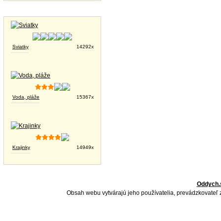
Tapety na plochu
Sviatky
14292x
Voda, pláže
15367x
Krajinky
14949x
Oddych.
Obsah webu vytvárajú jeho používatelia, prevádzkovateľ 