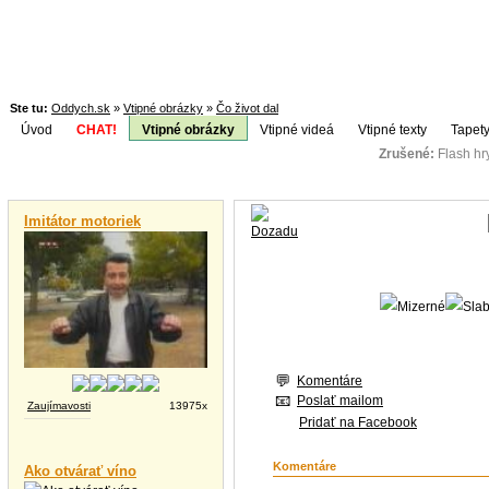
Ste tu:
Oddych.sk
»
Vtipné obrázky
»
Čo život dal
Úvod
CHAT!
Vtipné obrázky
Vtipné videá
Vtipné texty
Tapety
Zrušené:
Flash h
Téma:
Vtipné videá
Imitátor motoriek
Komentáre
Poslať mailom
Zaujímavosti
13975x
Pridať na Facebook
Komentáre
Ako otvárať víno