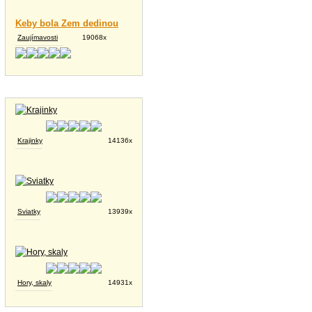
Keby bola Zem dedinou
Zaujímavosti
19068x
Tapety na plochu
Krajinky
14136x
Sviatky
13939x
Hory, skaly
14931x