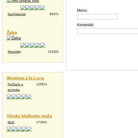
Meno:
Zaujímavosti
9637x
Komentár:
Žatva
Absurdity
14192x
Vtipné texty
Windows a´la Lucie
Počítače a
12587x
technika
Výroky ideálneho muža
Muži
17262x