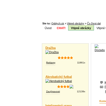
Ste tu:
Oddych.sk
»
Vtipné obrázky
»
Čo život dal
Úvod
CHAT!
Vtipné obrázky
Vtipné 
Téma:
Vtipné videá
Dražba
Reklamy
11861x
Akrobatický futbal
Zaujímavosti
12139x
Kome
Inteligentná vrana