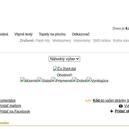
Dnes je
6.
videá
Vtipné texty
Tapety na plochu
Odkazovač
Zrušené:
Flash hry Webkamery Hlavolamy SMS brána Kniha návš
Ohodnoť!
Komentáre
Kód
do vašej stránky, 
Poslať mailom
Vyt
Pridať 
Pridať na Facebook
ntáre