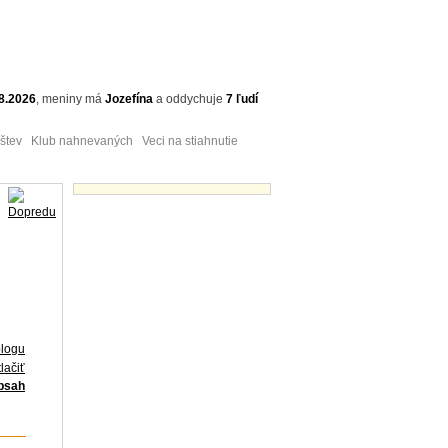
8.2026
,
meniny má
Jozefína
a
oddychuje
7 ľudí
tev Klub nahnevaných Veci na stiahnutie
Obrázky - náhľady
blogu
lačiť
obsah