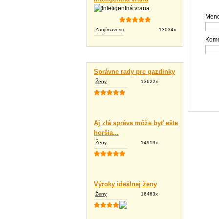
Meno
Zaujímavosti
13034x
Kome
Vtipné texty
Správne rady pre gazdinky
Ženy
13622x
Aj zlá správa môže byť ešte
horšia...
Ženy
14919x
Výroky ideálnej ženy
Ženy
16463x