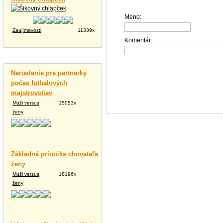
Meno:
Zaujímavosti
11339x
Komentár:
Vtipné texty
Nariadenie pre partnerky
počas futbalových
majstrovstiev
Muži versus
15053x
ženy
Základná príručka chovateľa
ženy
Muži versus
18196x
ženy