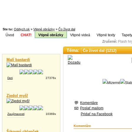
Ste tu:
Oddych.sk
»
Vtipné obrázky
»
Čo život dal
Úvod
CHAT!
Vtipné obrázky
Vtipné videá
Vtipné texty
Tapety
Zrušené:
Flash h
Téma:
Vtipné videá
Malí bastardi
Deti
27376x
Zjedol myš!
Komentáre
Poslať mailom
Pridať na Facebook
Zaujímavosti
10369x
Komentáre
Šikovný chlapček