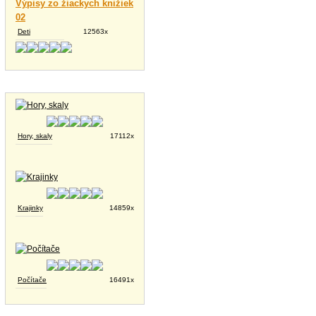
Výpisy zo žiackych knižiek
02
Deti
12563x
Tapety na plochu
Hory, skaly
17112x
Krajinky
14859x
Počítače
16491x