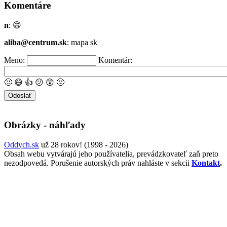
Komentáre
n
:
😄
aliba@centrum.sk
: mapa sk
Meno:
Komentár:
🙂
😄
👍
😕
😲
🙁
Obrázky - náhľady
Oddych.sk
už 28 rokov! (1998 - 2026)
Obsah webu vytvárajú jeho používatelia, prevádzkovateľ zaň preto
nezodpovedá. Porušenie autorských práv nahláste v sekcii
Kontakt
.