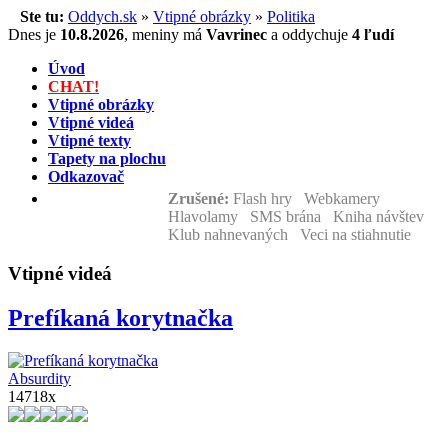
Ste tu:
Oddych.sk
»
Vtipné obrázky
»
Politika
Dnes je
10.8.2026
,
meniny má
Vavrinec
a
oddychuje
4 ľudí
Úvod
CHAT!
Vtipné obrázky
Vtipné videá
Vtipné texty
Tapety na plochu
Odkazovač
Zrušené:
Flash hry Webkamery
Hlavolamy SMS brána Kniha návštev
Klub nahnevaných Veci na stiahnutie
Vtipné videá
Prefíkaná korytnačka
Absurdity
14718x