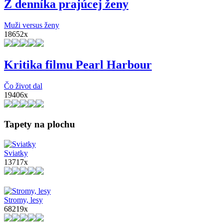
Z denníka prajúcej ženy
Muži versus ženy
18652x
Kritika filmu Pearl Harbour
Čo život dal
19406x
Tapety na plochu
Sviatky
13717x
Stromy, lesy
68219x