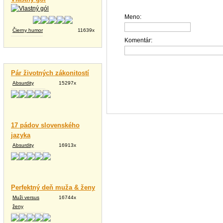
Meno:
Čierny humor
11639x
Komentár:
Vtipné texty
Pár životných zákonitostí
Absurdity
15297x
17 pádov slovenského
jazyka
Absurdity
16913x
Perfektný deň muža & ženy
Muži versus
16744x
ženy