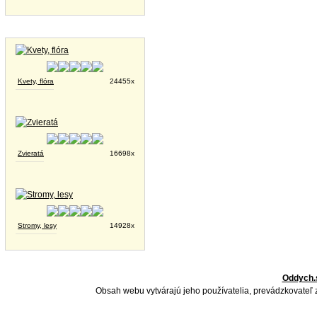
Tapety na plochu
Kvety, flóra
24455x
Zvieratá
16698x
Stromy, lesy
14928x
Oddych.
Obsah webu vytvárajú jeho používatelia, prevádzkovateľ 