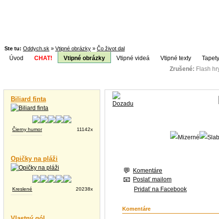
Ste tu:
Oddych.sk
»
Vtipné obrázky
»
Čo život dal
Úvod
CHAT!
Vtipné obrázky
Vtipné videá
Vtipné texty
Tapety
Zrušené:
Flash h
Téma:
Vtipné videá
Biliard finta
Čierny humor
11142x
Opičky na pláži
Komentáre
Poslať mailom
Pridať na Facebook
Kreslené
20238x
Komentáre
Vlastný gól