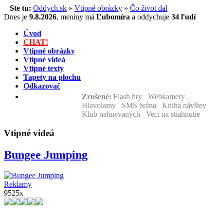
Ste tu:
Oddych.sk
»
Vtipné obrázky
»
Čo život dal
Dnes je
9.8.2026
,
meniny má
Ľubomíra
a
oddychuje
34 ľudí
Úvod
CHAT!
Vtipné obrázky
Vtipné videá
Vtipné texty
Tapety na plochu
Odkazovač
Zrušené:
Flash hry Webkamery
Hlavolamy SMS brána Kniha návštev
Klub nahnevaných Veci na stiahnutie
Vtipné videá
Bungee Jumping
Reklamy
9525x