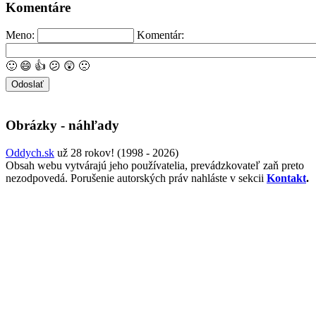
Komentáre
Meno:
Komentár:
🙂
😄
👍
😕
😲
🙁
Obrázky - náhľady
Oddych.sk
už 28 rokov! (1998 - 2026)
Obsah webu vytvárajú jeho používatelia, prevádzkovateľ zaň preto
nezodpovedá. Porušenie autorských práv nahláste v sekcii
Kontakt
.