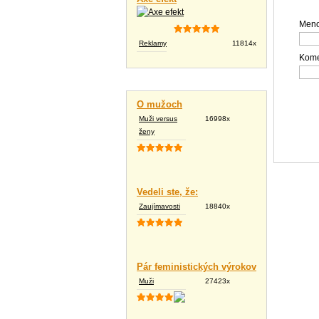
Meno
Reklamy
11814x
Kome
Vtipné texty
O mužoch
Muži versus
16998x
ženy
Vedeli ste, že:
Zaujímavosti
18840x
Pár feministických výrokov
Muži
27423x