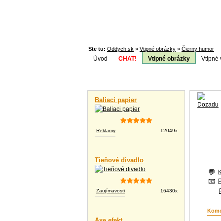
Ste tu:
Oddych.sk
»
Vtipné obrázky
»
Čierny humor
Úvod
CHAT!
Vtipné obrázky
Vtipné 
Téma:
Vtipné videá
Baliaci papier
Reklamy
12049x
Tieňové divadlo
Zaujímavosti
16430x
Kome
Axe efekt