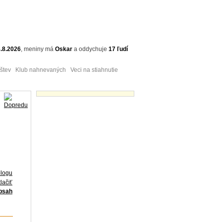
.8.2026
,
meniny má
Oskar
a
oddychuje
17 ľudí
tev Klub nahnevaných Veci na stiahnutie
Obrázky - náhľady
blogu
lačiť
obsah