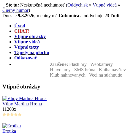
Ste tu:
Neskutočná nechutnosť (
Oddych.sk
»
Vtipné videá
»
Čierny humor
)
Dnes je
9.8.2026
,
meniny má
Ľubomíra
a
oddychuje
23 ľudí
Úvod
CHAT!
Vtipné obrázky
Vtipné videá
Vtipné texty
Tapety na plochu
Odkazovač
Zrušené:
Flash hry Webkamery
Hlavolamy SMS brána Kniha návštev
Klub nahnevaných Veci na stiahnutie
Vtipné obrázky
Vtipy Martina Hrona
11203x
Erotika