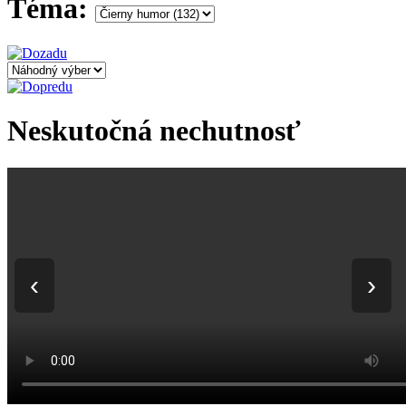
Téma:
Neskutočná nechutnosť
‹
›