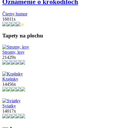
Oznámenie o krokodíloch
Čierny humor
16011x
Tapety na plochu
Stromy, lesy
21429x
Krajinky
14456x
Sviatky
14017x