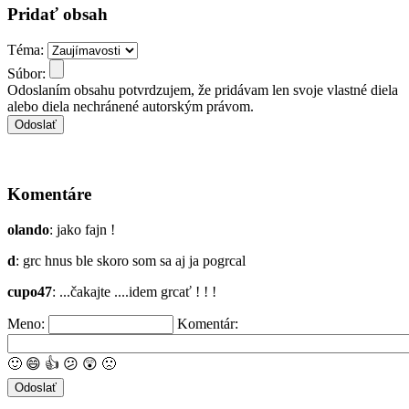
Pridať obsah
Téma:
Súbor:
Odoslaním obsahu potvrdzujem, že pridávam len svoje vlastné diela
alebo diela nechránené autorským právom.
Komentáre
olando
: jako fajn !
d
: grc hnus ble skoro som sa aj ja pogrcal
cupo47
: ...čakajte ....idem grcať ! ! !
Meno:
Komentár:
🙂
😄
👍
😕
😲
🙁