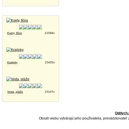
Tapety na plochu
Kvety, flóra
21098x
Krajinky
15405x
Voda, pláže
15107x
Oddych.
Obsah webu vytvárajú jeho používatelia, prevádzkovateľ 