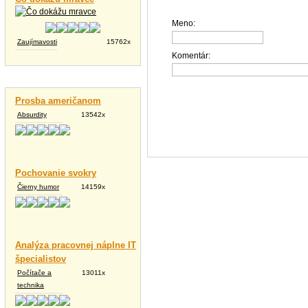
Meno:
Zaujímavosti
15762x
Komentár:
Vtipné texty
Prosba američanom
Absurdity
13542x
Pochovanie svokry
Čierny humor
14159x
Analýza pracovnej náplne IT
špecialistov
Počítače a
13011x
technika