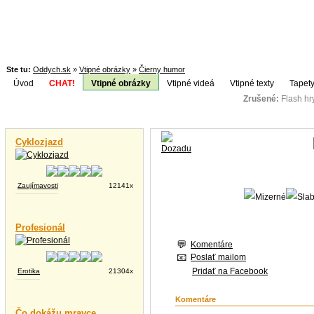
Ste tu:
Oddych.sk
»
Vtipné obrázky
»
Čierny humor
Úvod
CHAT!
Vtipné obrázky
Vtipné videá
Vtipné texty
Tapety
Zrušené:
Flash h
Téma:
Vtipné videá
Cyklozjazd
Zaujímavosti
12141x
Profesionál
Komentáre
Poslať mailom
Pridať na Facebook
Erotika
21304x
Komentáre
Čo dokážu mravce