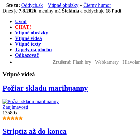
Ste tu:
Oddych.sk
»
Vtipné obrázky
»
Čierny humor
Dnes je
7.8.2026
,
meniny má
Štefánia
a
oddychuje
18 ľudí
Úvod
CHAT!
Vtipné obrázky
Vtipné videá
Vtipné texty
Tapety na plochu
Odkazovač
Zrušené:
Flash hry Webkamery Hlavolam
Vtipné videá
Požiar skladu marihuanny
Zaujímavosti
13589x
Striptíz až do konca