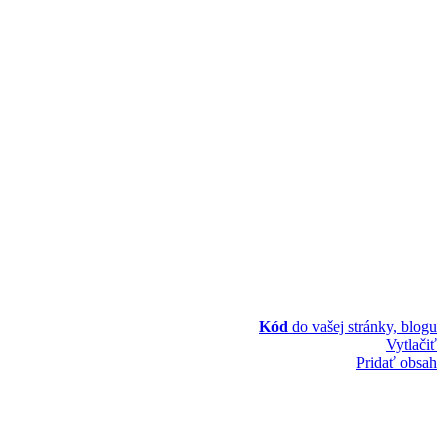
Kód
do vašej stránky, blogu
Vytlačiť
Pridať obsah