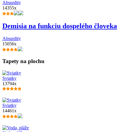
Absurdity
14355x
Demisia na funkciu dospelého človeka
Absurdity
15056x
Tapety na plochu
Sviatky
13794x
Sviatky
14461x