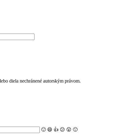
alebo diela nechránené autorským právom.
🙂
😄
👍
😕
😲
🙁