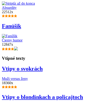
Absurdity
22512x
Fanúšik
Čierny humor
12847x
Vtipné texty
Vtipy o svokrách
Muži versus ženy
18360x
Vtipy o blondínkach a policajtoch