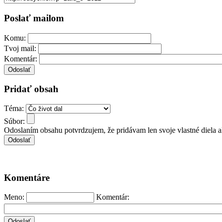
Poslať mailom
Komu:
Tvoj mail:
Komentár:
Pridať obsah
Téma:
Súbor:
Odoslaním obsahu potvrdzujem, že pridávam len svoje vlastné diela 
Komentáre
Meno:
Komentár: