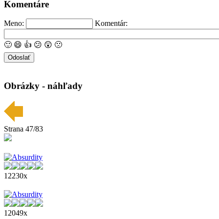
Komentáre
Meno:
Komentár:
🙂
😄
👍
😕
😲
🙁
Obrázky - náhľady
Strana 47/83
12230x
12049x