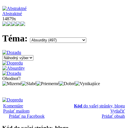
Abstraktné
14879x
Téma:
Ohodnoť!
Komentáre
Kód
do vašej stránky, blogu
Poslať mailom
Vytlačiť
Pridať na Facebook
Pridať obsah
Kód
do vašej stránky, blogu