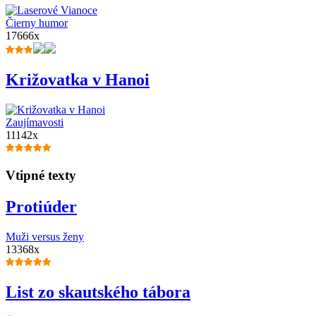
Čierny humor
17666x
Križovatka v Hanoi
Zaujímavosti
11142x
Vtipné texty
Protiúder
Muži versus ženy
13368x
List zo skautského tábora