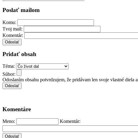
Poslať mailom
Komu:
Tvoj mail:
Komentár:
Pridať obsah
Téma:
Súbor:
Odoslaním obsahu potvrdzujem, že pridávam len svoje vlastné diela 
Komentáre
Meno:
Komentár: