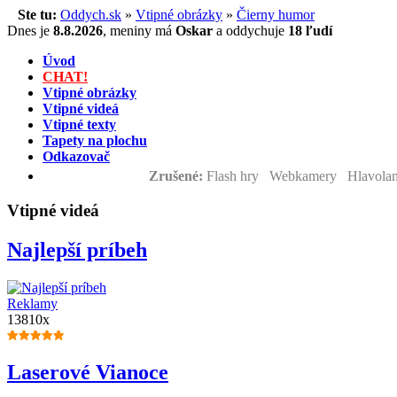
Ste tu:
Oddych.sk
»
Vtipné obrázky
»
Čierny humor
Dnes je
8.8.2026
,
meniny má
Oskar
a
oddychuje
18 ľudí
Úvod
CHAT!
Vtipné obrázky
Vtipné videá
Vtipné texty
Tapety na plochu
Odkazovač
Zrušené:
Flash hry Webkamery Hlavolam
Vtipné videá
Najlepší príbeh
Reklamy
13810x
Laserové Vianoce