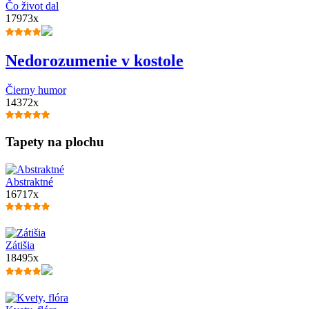
Čo život dal
17973x
Nedorozumenie v kostole
Čierny humor
14372x
Tapety na plochu
Abstraktné
16717x
Zátišia
18495x