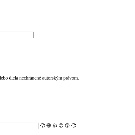
alebo diela nechránené autorským právom.
🙂
😄
👍
😕
😲
🙁