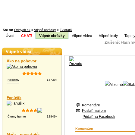
Ste tu:
Oddych.sk
»
Vtipné obrázky
»
Zvieratá
Úvod
CHAT!
Vtipné obrázky
Vtipné videá
Vtipné texty
Tapety
Zrušené:
Flash h
Téma:
Vtipné videá
Ako na pohovor
Reklamy
13739x
Fanúšik
Komentáre
Poslať mailom
Pridať na Facebook
Čierny humor
12849x
Komentáre
Mača - provokatér