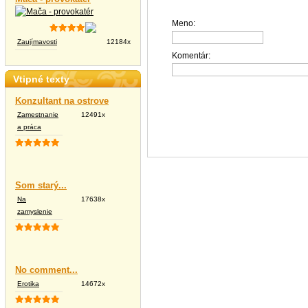
Meno:
Zaujímavosti
12184x
Komentár:
Vtipné texty
Konzultant na ostrove
Zamestnanie
12491x
a práca
Som starý...
Na
17638x
zamyslenie
No comment...
Erotika
14672x