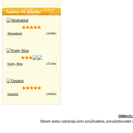
Tapety na plochu
Abstraktné
14496x
Kvety, flóra
17249x
Ostatné
14696x
Oddych.
Obsah webu vytvárajú jeho používatelia, prevádzkovateľ 