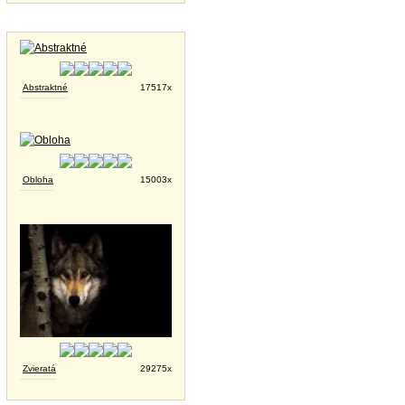
Tapety na plochu
Abstraktné
17517x
Obloha
15003x
Zvieratá
29275x