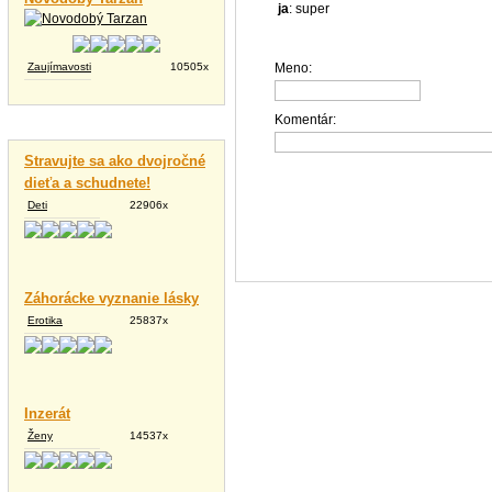
ja
: super
Zaujímavosti
10505x
Meno:
Komentár:
Vtipné texty
Stravujte sa ako dvojročné
dieťa a schudnete!
Deti
22906x
Záhorácke vyznanie lásky
Erotika
25837x
Inzerát
Ženy
14537x