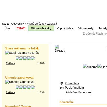
Ste tu:
Oddych.sk
»
Vtipné obrázky
»
Zvieratá
Úvod
CHAT!
Vtipné obrázky
Vtipné videá
Vtipné texty
Tapety
Zrušené:
Flash h
Téma:
Vtipné videá
Stará reklama na foťák
Reklamy
11289x
Umenie zaparkovať
Komentáre
Poslať mailom
Pridať na Facebook
Reklamy
11331x
Komentáre
Novodobý Tarzan