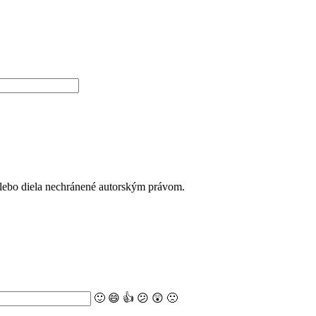
alebo diela nechránené autorským právom.
🙂
😄
👍
😕
😲
🙁