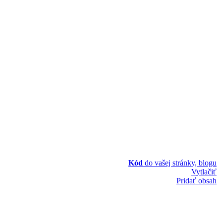
Kód
do vašej stránky, blogu
Vytlačiť
Pridať obsah