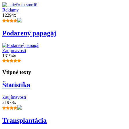
Reklamy
12294x
Podarený papagáj
Zaujímavosti
13194x
Vtipné texty
Štatistika
Zaujímavosti
21978x
Transplantácia