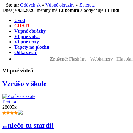
Ste tu:
Oddych.sk
»
Vtipné obrázky
»
Zvieratá
Dnes je
9.8.2026
,
meniny má
Ľubomíra
a
oddychuje
13 ľudí
Úvod
CHAT!
Vtipné obrázky
Vtipné videá
Vtipné texty
Tapety na plochu
Odkazovač
Zrušené:
Flash hry Webkamery Hlavolam
Vtipné videá
Vzrúšo v škole
Erotika
28605x
...niečo tu smrdí!