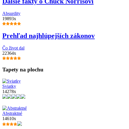
Ďalšie fakty o Chuck Norrisovi
Absurdity
19893x
Prehľad najhlúpejších zákonov
Čo život dal
22364x
Tapety na plochu
Sviatky
14278x
Abstraktné
14610x