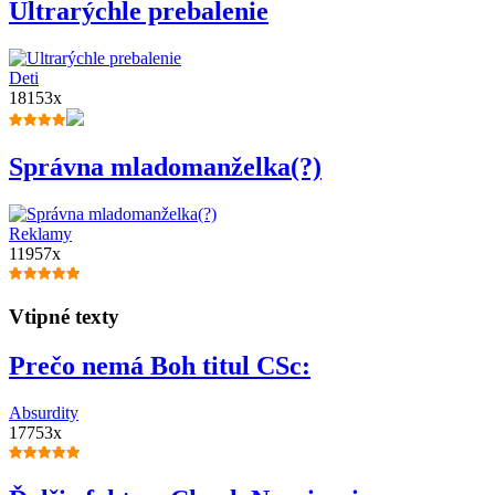
Ultrarýchle prebalenie
Deti
18153x
Správna mladomanželka(?)
Reklamy
11957x
Vtipné texty
Prečo nemá Boh titul CSc:
Absurdity
17753x