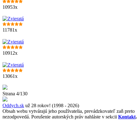
10953x
11781x
10912x
13061x
Strana 4/130
Oddych.sk
už 28 rokov! (1998 - 2026)
Obsah webu vytvárajú jeho používatelia, prevádzkovateľ zaň preto
nezodpovedá. Porušenie autorských práv nahláste v sekcii
Kontakt
.