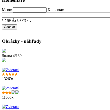
Komentáre
Meno:
Komentár:
🙂
😄
👍
😕
😲
🙁
Obrázky - náhľady
Strana 4/130
13269x
11605x