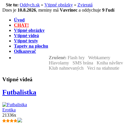
Ste tu:
Oddych.sk
»
Vtipné obrázky
»
Zvieratá
Dnes je
10.8.2026
,
meniny má
Vavrinec
a
oddychuje
9 ľudí
Úvod
CHAT!
Vtipné obrázky
Vtipné videá
Vtipné texty
Tapety na plochu
Odkazovač
Zrušené:
Flash hry Webkamery
Hlavolamy SMS brána Kniha návštev
Klub nahnevaných Veci na stiahnutie
Vtipné videá
Futbalistka
Erotika
21336x