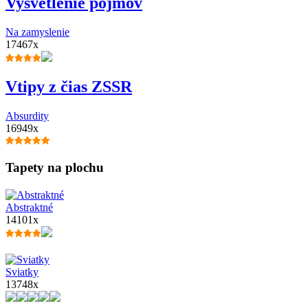
Vysvetlenie pojmov
Na zamyslenie
17467x
Vtipy z čias ZSSR
Absurdity
16949x
Tapety na plochu
Abstraktné
14101x
Sviatky
13748x