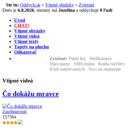
Ste tu:
Oddych.sk
»
Vtipné obrázky
»
Zvieratá
Dnes je
6.8.2026
,
meniny má
Jozefína
a
oddychuje
0 ľudí
Úvod
CHAT!
Vtipné obrázky
Vtipné videá
Vtipné texty
Tapety na plochu
Odkazovač
Zrušené:
Flash hry Webkamery
Hlavolamy SMS brána Kniha návštev
Klub nahnevaných Veci na stiahnutie
Vtipné videá
Čo dokážu mravce
Zaujímavosti
15756x