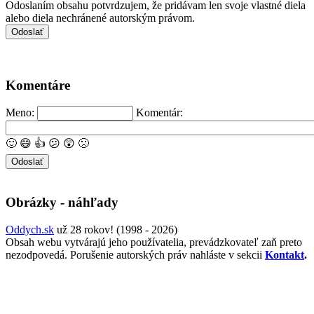
Odoslaním obsahu potvrdzujem, že pridávam len svoje vlastné diela
alebo diela nechránené autorským právom.
Komentáre
Meno:
Komentár:
🙂
😄
👍
😕
😲
🙁
Obrázky - náhľady
Oddych.sk
už 28 rokov! (1998 - 2026)
Obsah webu vytvárajú jeho používatelia, prevádzkovateľ zaň preto
nezodpovedá. Porušenie autorských práv nahláste v sekcii
Kontakt
.