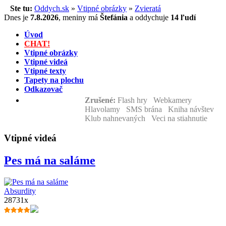
Ste tu:
Oddych.sk
»
Vtipné obrázky
»
Zvieratá
Dnes je
7.8.2026
,
meniny má
Štefánia
a
oddychuje
14 ľudí
Úvod
CHAT!
Vtipné obrázky
Vtipné videá
Vtipné texty
Tapety na plochu
Odkazovač
Zrušené:
Flash hry Webkamery
Hlavolamy SMS brána Kniha návštev
Klub nahnevaných Veci na stiahnutie
Vtipné videá
Pes má na saláme
Absurdity
28731x