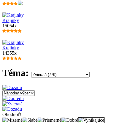
Krajinky
15054x
Krajinky
14355x
Téma:
Ohodnoť!