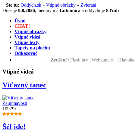
Ste tu:
Oddych.sk
»
Vtipné obrázky
»
Zvieratá
Dnes je
9.8.2026
,
meniny má
Ľubomíra
a
oddychuje
8 ľudí
Úvod
CHAT!
Vtipné obrázky
Vtipné videá
Vtipné texty
Tapety na plochu
Odkazovač
Zrušené:
Flash hry Webkamery Hlavolam
Vtipné videá
Víťazný tanec
Zaujímavosti
10979x
Šéf ide!