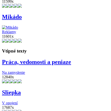
11599x
Mikádo
Reklamy
11601x
Vtipné texty
Práca, vedomosti a peniaze
Na zamyslenie
12840x
Sliepka
V opojení
17687x