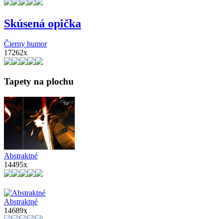
Skúsená opička
Čierny humor
17262x
Tapety na plochu
Abstraktné
14495x
Abstraktné
14689x