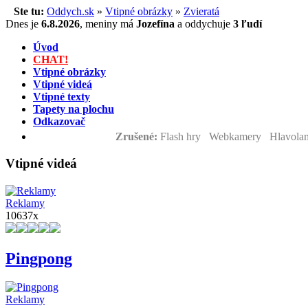
Ste tu:
Oddych.sk
»
Vtipné obrázky
»
Zvieratá
Dnes je
6.8.2026
,
meniny má
Jozefína
a
oddychuje
3 ľudí
Úvod
CHAT!
Vtipné obrázky
Vtipné videá
Vtipné texty
Tapety na plochu
Odkazovač
Zrušené:
Flash hry Webkamery Hlavolam
Vtipné videá
Reklamy
10637x
Pingpong
Reklamy