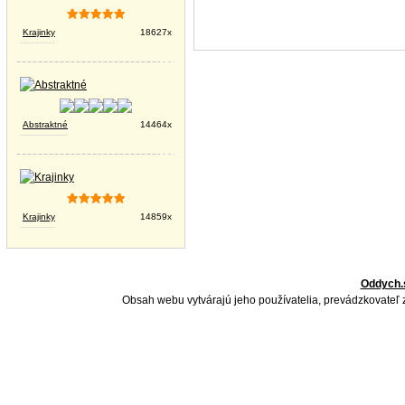
Krajinky
18627x
Abstraktné
14464x
Krajinky
14859x
Oddych.
Obsah webu vytvárajú jeho používatelia, prevádzkovateľ 