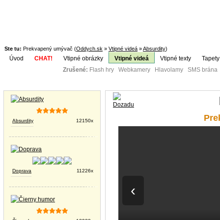
Ste tu:
Prekvapený umývač (
Oddych.sk
»
Vtipné videá
»
Absurdity
)
Úvod
CHAT!
Vtipné obrázky
Vtipné videá
Vtipné texty
Tapety
Zrušené:
Flash hry Webkamery Hlavolamy SMS brána K
Téma:
Vtipné obrázky
Pre
Absurdity
12150x
Doprava
11226x
‹