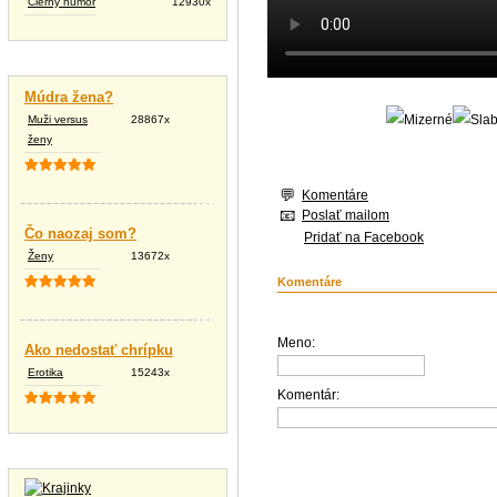
Čierny humor
12930x
Vtipné texty
Múdra žena?
Muži versus
28867x
ženy
Komentáre
Poslať mailom
Čo naozaj som?
Pridať na Facebook
Ženy
13672x
Komentáre
Meno:
Ako nedostať chrípku
Erotika
15243x
Komentár:
Tapety na plochu