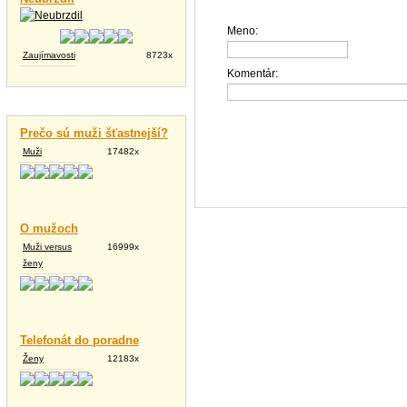
Meno:
Zaujímavosti
8723x
Komentár:
Vtipné texty
Prečo sú muži šťastnejší?
Muži
17482x
O mužoch
Muži versus
16999x
ženy
Telefonát do poradne
Ženy
12183x