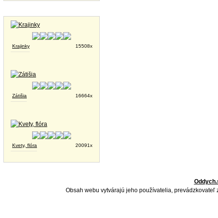
Tapety na plochu
Krajinky
15508x
Zátišia
16664x
Kvety, flóra
20091x
Oddych.
Obsah webu vytvárajú jeho používatelia, prevádzkovateľ 