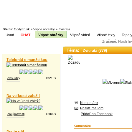
Ste tu:
Oddych.sk
»
Vtipné obrázky
»
Zvieratá
Úvod
CHAT!
Vtipné obrázky
Vtipné videá
Vtipné texty
Tapety
Zrušené:
Flash h
Téma:
Vtipné videá
Telefonát s manželkou
Absurdity
15213x
Na veľkosti záleží!
Komentáre
Poslať mailom
Pridať na Facebook
Zaujímavosti
12800x
Komentáre
Neubrzdil