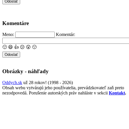
Komentáre
Meno:
Komentár:
🙂
😄
👍
😕
😲
🙁
Obrázky - náhľady
Oddych.sk
už 28 rokov! (1998 - 2026)
Obsah webu vytvárajú jeho používatelia, prevádzkovateľ zaň preto
nezodpovedá. Porušenie autorských práv nahláste v sekcii
Kontakt
.