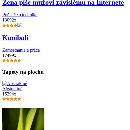
Žena píše mužovi závislému na Internete
Počítače a technika
13092x
Kanibali
Zamestnanie a práca
17499x
Tapety na plochu
Abstraktné
15294x