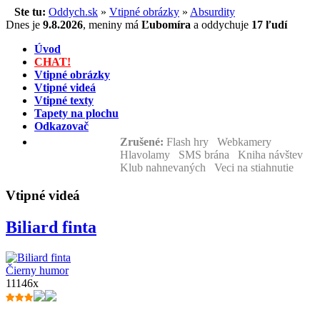
Ste tu:
Oddych.sk
»
Vtipné obrázky
»
Absurdity
Dnes je
9.8.2026
,
meniny má
Ľubomíra
a
oddychuje
17 ľudí
Úvod
CHAT!
Vtipné obrázky
Vtipné videá
Vtipné texty
Tapety na plochu
Odkazovač
Zrušené:
Flash hry Webkamery
Hlavolamy SMS brána Kniha návštev
Klub nahnevaných Veci na stiahnutie
Vtipné videá
Biliard finta
Čierny humor
11146x