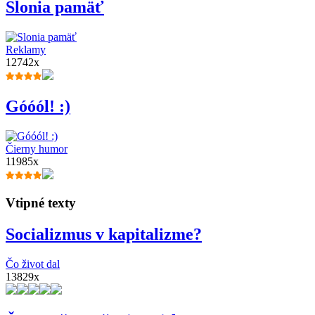
Slonia pamäť
Reklamy
12742x
Góóól! :)
Čierny humor
11985x
Vtipné texty
Socializmus v kapitalizme?
Čo život dal
13829x