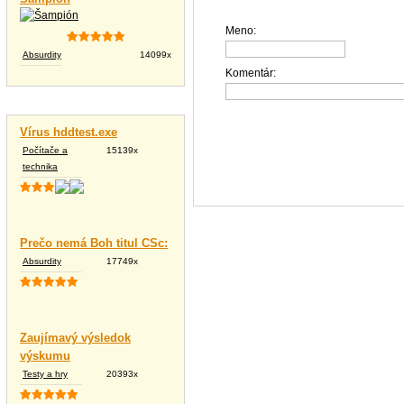
Meno:
Absurdity
14099x
Komentár:
Vtipné texty
Vírus hddtest.exe
Počítače a
15139x
technika
Prečo nemá Boh titul CSc:
Absurdity
17749x
Zaujímavý výsledok
výskumu
Testy a hry
20393x