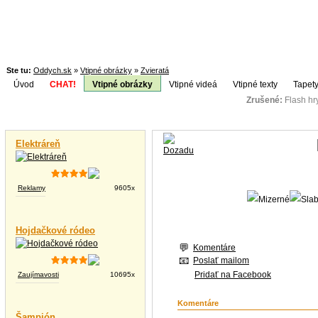
Ste tu:
Oddych.sk
»
Vtipné obrázky
»
Zvieratá
Úvod
CHAT!
Vtipné obrázky
Vtipné videá
Vtipné texty
Tapety
Zrušené:
Flash h
Téma:
Vtipné videá
Elektráreň
Reklamy
9605x
Hojdačkové ródeo
Komentáre
Poslať mailom
Pridať na Facebook
Zaujímavosti
10695x
Komentáre
Šampión