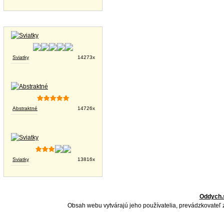
Tapety na plochu
Sviatky
14273x
Abstraktné
14726x
Sviatky
13816x
Oddych.
Obsah webu vytvárajú jeho používatelia, prevádzkovateľ 