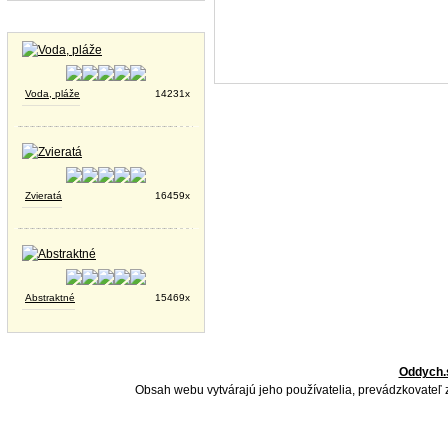
Tapety na plochu
Voda, pláže
14231x
Zvieratá
16459x
Abstraktné
15469x
Oddych.
Obsah webu vytvárajú jeho používatelia, prevádzkovateľ 