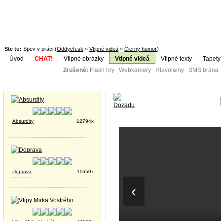
Ste tu:
Spev v práci (
Oddych.sk
»
Vtipné videá
»
Čierny humor
)
Úvod
CHAT!
Vtipné obrázky
Vtipné videá
Vtipné texty
Tapety
Zrušené:
Flash hry Webkamery Hlavolamy SMS brána K
Téma:
Vtipné obrázky
Absurdity
12794x
Doprava
11650x
‹