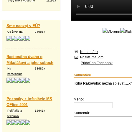
Vtipy Mirka Vostrého
11192x
Vtipné texty
Sme naozaj v EÚ?
Čo život dal
24055x
Komentáre
Racionálna úvaha o
Poslať mailom
Mikulášovi a jeho soboch
Pridať na Facebook
Na
18689x
zamyslenie
Komentáre
Kika Rakovska
: nezna spievat.....k
Poznatky z inštalácie MS
Meno:
OFfice 2001
Počítače a
12641x
Komentár:
technika