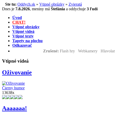
Ste tu:
Oddych.sk
»
Vtipné obrázky
»
Zvieratá
Dnes je
7.8.2026
,
meniny má
Štefánia
a
oddychuje
3 ľudí
Úvod
CHAT!
Vtipné obrázky
Vtipné videá
Vtipné texty
Tapety na plochu
Odkazovač
Zrušené:
Flash hry Webkamery Hlavolam
Vtipné videá
Oživovanie
Čierny humor
13638x
Aaaaaaa!