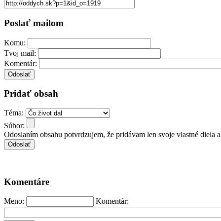
Poslať mailom
Komu:
Tvoj mail:
Komentár:
Pridať obsah
Téma:
Súbor:
Odoslaním obsahu potvrdzujem, že pridávam len svoje vlastné diela 
Komentáre
Meno:
Komentár: