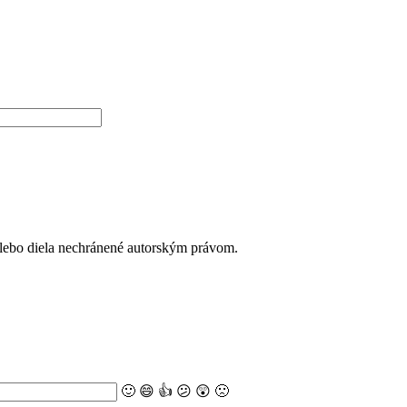
alebo diela nechránené autorským právom.
🙂
😄
👍
😕
😲
🙁