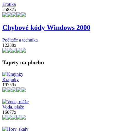
Erotika
25837x
Chybové kódy Windows 2000
Počítače a technika
12288x
Tapety na plochu
Krajinky
19759x
Voda, pláže
16077x