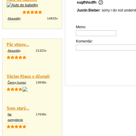
😕
sugfhhsdfh
:
Justin Bieber
: sorry i do not under
Absurdity
14833x
Meno:
Vtipné texty
Komentár:
Pár vtipov...
Absurdity
21322x
Václav Klaus v džungli
Čierny humor
13638x
Som starý...
Na
17638x
zamyslenie