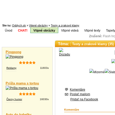
Ste tu:
Oddych.sk
»
Vtipné obrázky
»
Testy a zrakové klamy
Úvod
CHAT!
Vtipné obrázky
Vtipné videá
Vtipné texty
Tapety
Zrušené:
Flash h
Téma:
Vtipné videá
Pingpong
Reklamy
11603x
Prišla mama s tortou
Komentáre
Poslať mailom
Pridať na Facebook
Čierny humor
16030x
Komentáre
Auto do kabelky