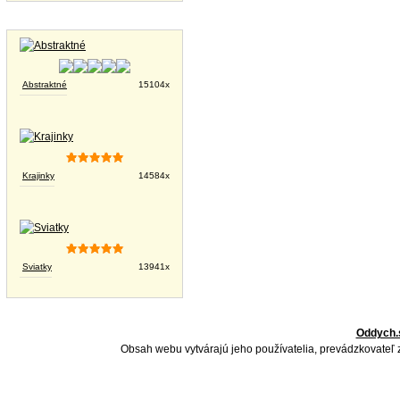
Tapety na plochu
Abstraktné
15104x
Krajinky
14584x
Sviatky
13941x
Oddych.
Obsah webu vytvárajú jeho používatelia, prevádzkovateľ 