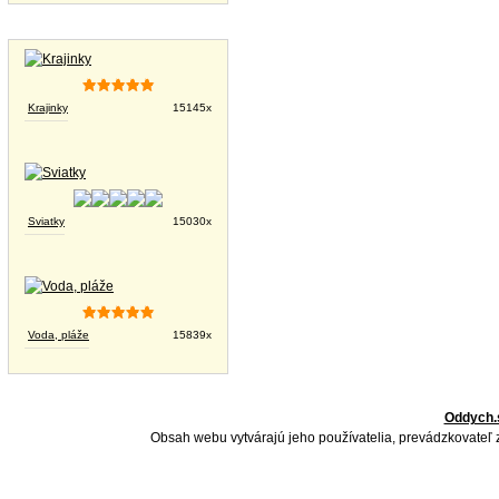
Tapety na plochu
Krajinky
15145x
Sviatky
15030x
Voda, pláže
15839x
Oddych.
Obsah webu vytvárajú jeho používatelia, prevádzkovateľ 