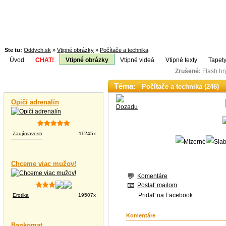
Ste tu:
Oddych.sk
»
Vtipné obrázky
»
Počítače a technika
Úvod
CHAT!
Vtipné obrázky
Vtipné videá
Vtipné texty
Tapety
Zrušené:
Flash h
Téma:
Vtipné videá
Opičí adrenalín
Zaujímavosti
11245x
Chceme viac mužov!
Komentáre
Poslať mailom
Pridať na Facebook
Erotika
19507x
Komentáre
Bankomat