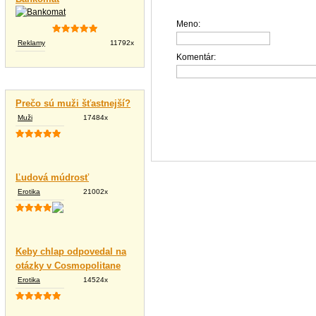
Meno:
Reklamy
11792x
Komentár:
Vtipné texty
Prečo sú muži šťastnejší?
Muži
17484x
Ľudová múdrosť
Erotika
21002x
Keby chlap odpovedal na
otázky v Cosmopolitane
Erotika
14524x