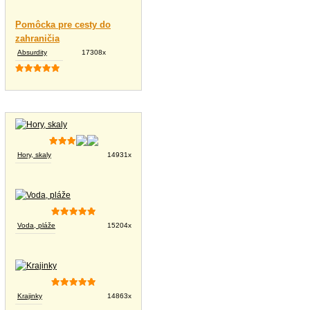
Pomôcka pre cesty do
zahraničia
Absurdity
17308x
Tapety na plochu
Hory, skaly
14931x
Voda, pláže
15204x
Krajinky
14863x