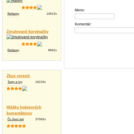
Meno:
Reklamy
14613x
Komentár:
Zmutované korytnačky
Reklamy
9842x
Vtipné texty
Zkus vyresit:
Testy a hry
16219x
Hlášky hokejových
komentátorov
Čo život dal
37093x