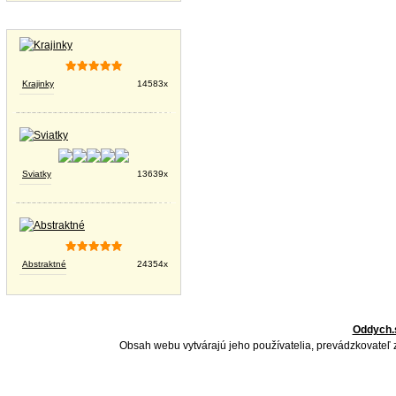
Tapety na plochu
Krajinky
14583x
Sviatky
13639x
Abstraktné
24354x
Oddych.
Obsah webu vytvárajú jeho používatelia, prevádzkovateľ 