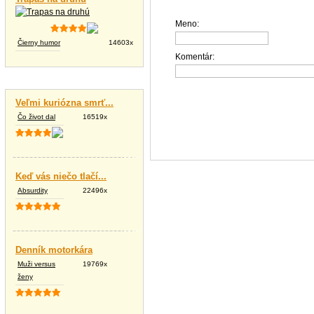
Meno:
Čierny humor
14603x
Komentár:
Vtipné texty
Veľmi kuriózna smrť...
Čo život dal
16519x
Keď vás niečo tlačí...
Absurdity
22496x
Denník motorkára
Muži versus
19769x
ženy