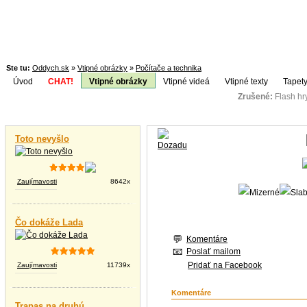
Ste tu:
Oddych.sk
»
Vtipné obrázky
»
Počítače a technika
Úvod
CHAT!
Vtipné obrázky
Vtipné videá
Vtipné texty
Tapety
Zrušené:
Flash h
Téma:
Vtipné videá
Toto nevyšlo
Zaujímavosti
8642x
Čo dokáže Lada
Komentáre
Poslať mailom
Pridať na Facebook
Zaujímavosti
11739x
Komentáre
Trapas na druhú