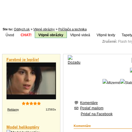
Ste tu:
Oddych.sk
»
Vtipné obrázky
»
Počítače a technika
Úvod
CHAT!
Vtipné obrázky
Vtipné videá
Vtipné texty
Tapety
Zrušené:
Flash h
Téma:
Vtipné videá
Farebné je lepšie!
Komentáre
Poslať mailom
Reklamy
12583x
Pridať na Facebook
Komentáre
Model helikoptéry