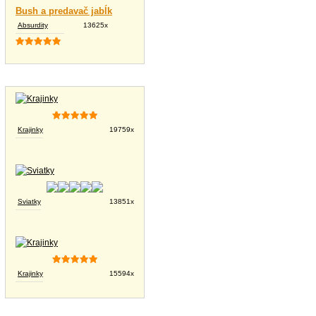
Bush a predavač jabĺk
Absurdity
13625x
Tapety na plochu
Krajinky
19759x
Sviatky
13851x
Krajinky
15594x