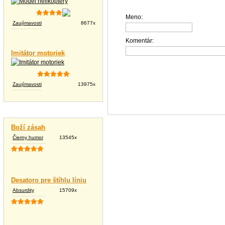
Meno:
Zaujímavosti
8677x
Komentár:
Imitátor motoriek
Zaujímavosti
13975x
Vtipné texty
Boží zásah
Čierny humor
13545x
Desatoro pre štíhlu líniu
Absurdity
15709x