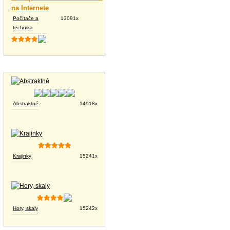
na Internete
Počítače a
13091x
technika
Tapety na plochu
Abstraktné
14918x
Krajinky
15241x
Hory, skaly
15242x