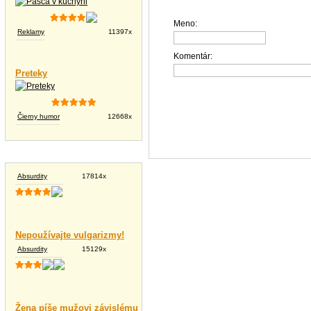
Meno:
Reklamy
11397x
Komentár:
Preteky
Čierny humor
12668x
Vtipné texty
Absurdity
17814x
Nepoužívajte vulgarizmy!
Absurdity
15129x
Žena píše mužovi závislému