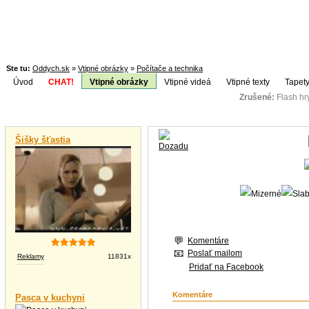
Ste tu:
Oddych.sk
»
Vtipné obrázky
»
Počítače a technika
Úvod
CHAT!
Vtipné obrázky
Vtipné videá
Vtipné texty
Tapety
Zrušené:
Flash h
Téma:
Vtipné videá
Šišky šťastia
Komentáre
Poslať mailom
Reklamy
11831x
Pridať na Facebook
Komentáre
Pasca v kuchyni