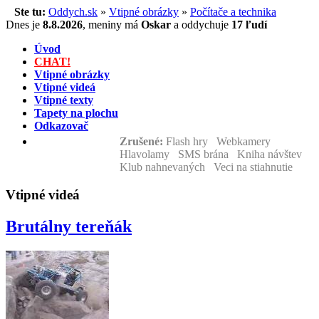
Ste tu:
Oddych.sk
»
Vtipné obrázky
»
Počítače a technika
Dnes je
8.8.2026
,
meniny má
Oskar
a
oddychuje
17 ľudí
Úvod
CHAT!
Vtipné obrázky
Vtipné videá
Vtipné texty
Tapety na plochu
Odkazovač
Zrušené:
Flash hry Webkamery
Hlavolamy SMS brána Kniha návštev
Klub nahnevaných Veci na stiahnutie
Vtipné videá
Brutálny tereňák