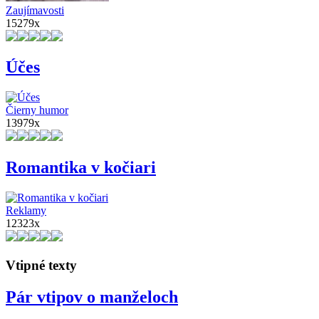
Zaujímavosti
15279x
Účes
Čierny humor
13979x
Romantika v kočiari
Reklamy
12323x
Vtipné texty
Pár vtipov o manželoch