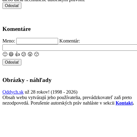
Komentáre
Meno:
Komentár:
🙂
😄
👍
😕
😲
🙁
Obrázky - náhľady
Oddych.sk
už 28 rokov! (1998 - 2026)
Obsah webu vytvárajú jeho používatelia, prevádzkovateľ zaň preto
nezodpovedá. Porušenie autorských práv nahláste v sekcii
Kontakt
.