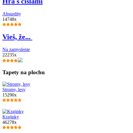
Hra s číslami
Absurdity
14748x
Vieš, že...
Na zamyslenie
22235x
Tapety na plochu
Stromy, lesy
15290x
Krajinky
46278x