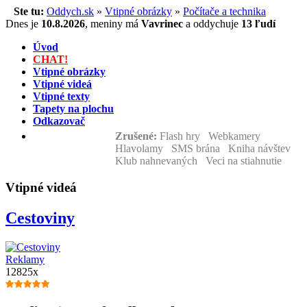
Ste tu:
Oddych.sk
»
Vtipné obrázky
»
Počítače a technika
Dnes je
10.8.2026
,
meniny má
Vavrinec
a
oddychuje
13 ľudí
Úvod
CHAT!
Vtipné obrázky
Vtipné videá
Vtipné texty
Tapety na plochu
Odkazovač
Zrušené:
Flash hry Webkamery
Hlavolamy SMS brána Kniha návštev
Klub nahnevaných Veci na stiahnutie
Vtipné videá
Cestoviny
Reklamy
12825x