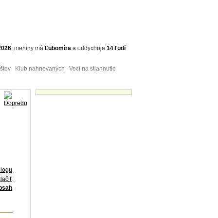
2026
,
meniny má
Ľubomíra
a
oddychuje
14 ľudí
tev Klub nahnevaných Veci na stiahnutie
Obrázky - náhľady
blogu
lačiť
obsah