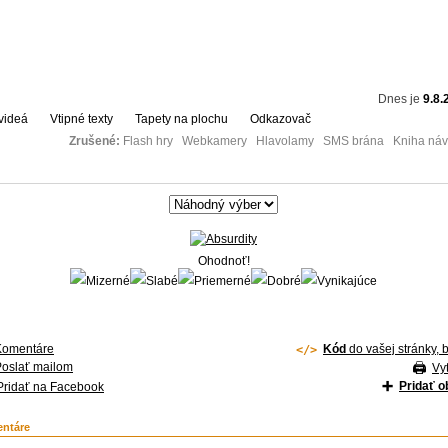
Dnes je
9.8.
videá
Vtipné texty
Tapety na plochu
Odkazovač
Zrušené:
Flash hry Webkamery Hlavolamy SMS brána Kniha návš
Ohodnoť!
Komentáre
Kód
do vašej stránky, 
Poslať mailom
Vyt
Pridať 
Pridať na Facebook
ntáre