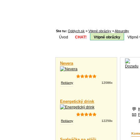
Ste tu:
Oddych.sk
»
Vtipné obrázky
»
Absurdity
Úvod
CHAT!
Vtipné obrázky
Vtipné 
Téma:
Vtipné videá
Nevera
Reklamy
12086x
Energetický drink
Reklamy
12259x
Kome
Svalnáčka na pláži