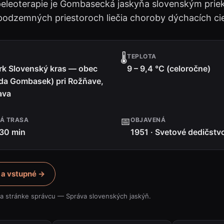
speleoterapie je Gombasecká jaskyňa slovenským pri
 podzemných priestoroch liečia choroby dýchacích cie
🌡️
TEPLOTA
rk Slovenský kras — obec
9 – 9,4 °C (celoročne)
ada Gombasek) pri Rožňave,
ava
📅
Á TRASA
OBJAVENÁ
 30 min
1951 · Svetové dedičst
 a vstupné →
na stránke správcu — Správa slovenských jaskýň.