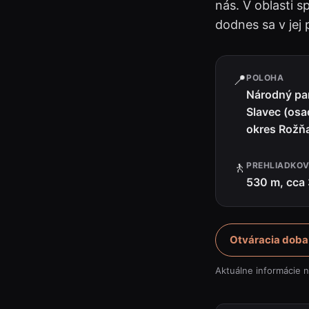
nás. V oblasti 
dodnes sa v jej
📍
POLOHA
Národný pa
Slavec (os
okres Rožň
🚶
PREHLIADKOV
530 m, cca
Otváracia doba
Aktuálne informácie 