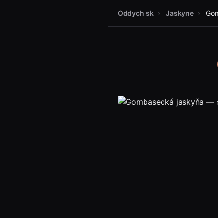
Oddych.sk
›
Jaskyne
›
Gom