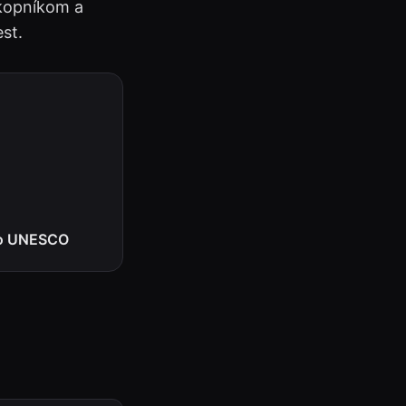
ekopníkom a
st.
vo UNESCO