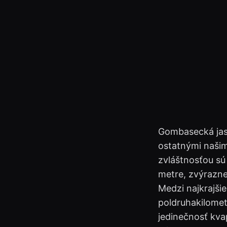
Gombasecká jask
ostatnými našim
zvláštnosťou sú
metre, zvýrazne
Medzi najkrajši
poldruhakilometr
jedinečnosť kva