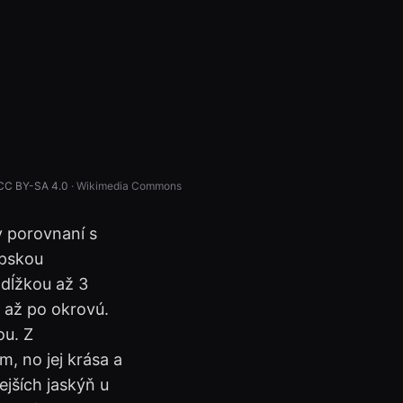
CC BY-SA 4.0
· Wikimedia Commons
v porovnaní s
ópskou
 dĺžkou až 3
 až po okrovú.
ou. Z
m, no jej krása a
ejších jaskýň u