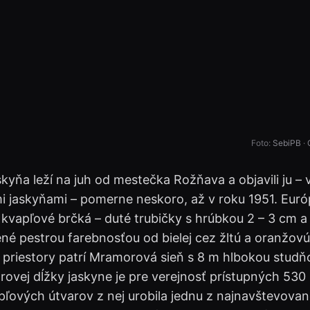
Foto:
SebiPB
·
yňa leží na juh od mestečka Rožňava a objavili ju – 
i jaskyňami – pomerne neskoro, až v roku 1951. Eur
 kvapľové brčká – duté trubičky s hrúbkou 2 – 3 cm a
né pestrou farebnosťou od bielej cez žltú a oranžovú
e priestory patrí Mramorová sieň s 8 m hlbokou studň
ovej dĺžky jaskyne je pre verejnosť prístupných 530 
pľových útvarov z nej urobila jednu z najnavštevovan