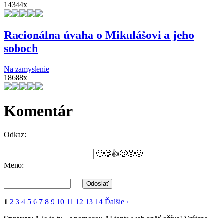
14344x
Racionálna úvaha o Mikulášovi a jeho
soboch
Na zamyslenie
18688x
Komentár
Odkaz:
🙂
😄
👍
😕
😲
🙁
Meno:
1
2
3
4
5
6
7
8
9
10
11
12
13
14
Ďalšie ›