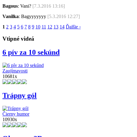
Bagous
: Vani?
[7.3.2016 13:16]
Vanilka
: Bagyyyyyyy
[5.3.2016 12:27]
1
2
3
4
5
6
7
8
9
10
11
12
13
14
Ďalšie ›
Vtipné videá
6 pív za 10 sekúnd
Zaujímavosti
10681x
Trápny gól
Čierny humor
10930x