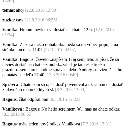
14:49]
tomas
: ahoj
[22.8.2016 13:00]
zuzka
: caw
[13.8.2016 06:55]
Vanilka
: Hmmm neviem sa dostať na chat....12.6.
[12.6.2016
01:24]
Vanilka
: Zase sa niečo dobabralo...nedá sa mi vôbec pripojiť na
stránku...nedeľa 11:07
[27.3.2016 03:07]
Vanilka
: Bagous: čawelo...napíšem Ti aj sem, lebo si písal, že sa
nevieš dostať na chat cez mobil...zatiaľ je tam ešte trośku
prázdno...sem tam nakukne správca alebo Andrey...neviem či si ho
pamatáś...nedeľa 17:40
[13.3.2016 09:40]
Správca
: Chatu som sa opäť dosť povenoval a už sa naň dá dostať
z hlavného menu Oddych.sk
[8.3.2016 13:09]
Bagous
: čítal odpísal.bnn
[8.3.2016 12:22]
Vanilková
: Bagous: No hello serelmem
🙂
...mas na chate odkaz
[8.3.2016 08:55]
Bagous
: máte jeden nový odkaz Vanilková
[7.3.2016 13:31]