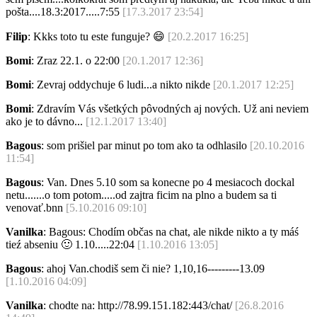
pošta....18.3:2017.....7:55
[17.3.2017 23:54]
Filip
: Kkks toto tu este funguje?
😄
[20.2.2017 16:25]
Bomi
: Zraz 22.1. o 22:00
[20.1.2017 12:36]
Bomi
: Zevraj oddychuje 6 ludi...a nikto nikde
[20.1.2017 12:25]
Bomi
: Zdravím Vás všetkých pôvodných aj nových. Už ani neviem
ako je to dávno...
[12.1.2017 13:40]
Bagous
: som prišiel par minut po tom ako ta odhlasilo
[20.10.2016
11:54]
Bagous
: Van. Dnes 5.10 som sa konecne po 4 mesiacoch dockal
netu.......o tom potom.....od zajtra ficim na plno a budem sa ti
venovať.bnn
[5.10.2016 09:10]
Vanilka
: Bagous: Chodím občas na chat, ale nikde nikto a ty máś
tieź abseniu
🙂
1.10.....22:04
[1.10.2016 13:05]
Bagous
: ahoj Van.chodiš sem či nie? 1,10,16---------13.09
[1.10.2016 04:09]
Vanilka
: chodte na: http://78.99.151.182:443/chat/
[26.8.2016