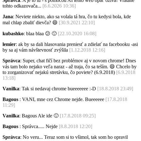
Správca
: A je to tu - s pomocou AI tento web opäť ožíva! Vrátane
tohto odkazovača...
[6.6.2026 10:36]
Jana
: Neviete niekto, ako sa volala tá hra, čo tu kedysi bola, kde
mal chlap zbaliť dievča?
😄
[30.9.2021 22:10]
kubashko
: blaa blaa
😕
🙁
[22.10.2020 16:08]
lemier
: ak by sa dali hlasovania preniesť a zdielať na facebooku -asi
by sa aj vám návštevnosť zvýšila
[1.12.2018 12:16]
Správca
: Super, chat fičí bez problémov aj v novom chrome! Dnes
vás tam bolo nejako veľa naraz - až traja, čo sa teším.
😄
Chcelo by
to zorganizovať nejakú stretávku, čo poviete? (6.9.2018)
[6.9.2018
13:18]
Vanilka
: Tak si nedavaj chrome bueeeeeee :-D
[18.8.2018 23:49]
Bagous
: VANI, mne cez Chrome nejde. Bueeeeee
[17.8.2018
11:29]
Vanilka
: Bagous Ale ide
🙂
[17.8.2018 09:25]
Bagous
: Správca..... Nejde
[8.8.2018 12:20]
Správca
: No veru... Teraz som si to všimol, tak som ho opravil