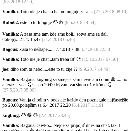
[6.8.2018 12:20]
Vanilka
: Toto nie je chat...chat nefunguje zasa....
[27.5.2018 08:10]
Bubo02
: este to tu funguje
🙂
👍
[9.5.2018 14:54]
Vanilka
: A zasa sme tam kde sme boli...sotva sme sa dali
dokopy...21.4. 15:47
[21.4.2018 06:46]
Bagous
: Zasa to nešlape...... 7.4.018 7,38
[6.4.2018 22:38]
Vanilka
: Toto nie je chat...tam treba ísť
🙂
[15.10.2017 07:50]
joe
: dlho som tu nebol....este to tu zije ??
[9.9.2017 14:49]
Vanilka
: Bagous: kugbiug sa smeje a sám nevie ani čomu
😄
.... no
a teraz k veci
🙂
... po 20:00 bývam vaćšinou už v kóme
🙂
[27.5.2017 05:00]
Bagous
: Van.ja chodim v podstate každy den pozriet,ale najčastejšie
po 20,00,polepšim sa 6,4,2017 22,20
[6.4.2017 13:19]
kugbiug
:
🙂
😄
😕
[2.4.2017 23:45]
Vanilka
: Bagous: ćawko....Nejde sa pripojiť dnes na chat, tak Ti
sem píšem....koĺkokrát som predtým aj nakukla, ale Teba nikde a ani