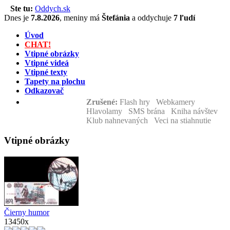
Ste tu:
Oddych.sk
Dnes je
7.8.2026
,
meniny má
Štefánia
a
oddychuje
7 ľudí
Úvod
CHAT!
Vtipné obrázky
Vtipné videá
Vtipné texty
Tapety na plochu
Odkazovač
Zrušené:
Flash hry Webkamery
Hlavolamy SMS brána Kniha návštev
Klub nahnevaných Veci na stiahnutie
Vtipné obrázky
Čierny humor
13450x