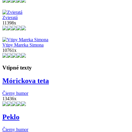
Zvieratá
11398x
Vtipy Mareka Simona
10761x
Vtipné texty
Mórickova teta
Čierny humor
13436x
Peklo
Čierny humor