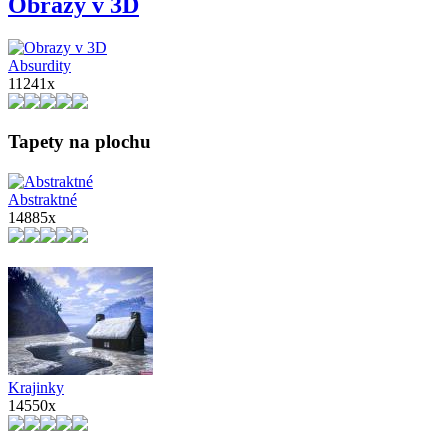
Obrazy v 3D
Absurdity
11241x
Tapety na plochu
Abstraktné
14885x
Krajinky
14550x