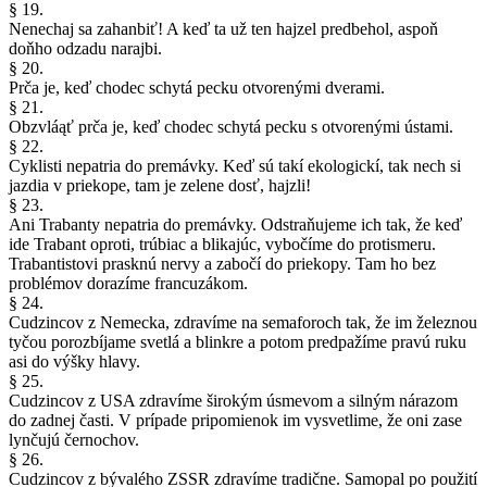
§ 19.
Nenechaj sa zahanbiť! A keď ta už ten hajzel predbehol, aspoň
doňho odzadu narajbi.
§ 20.
Prča je, keď chodec schytá pecku otvorenými dverami.
§ 21.
Obzvláąť prča je, keď chodec schytá pecku s otvorenými ústami.
§ 22.
Cyklisti nepatria do premávky. Keď sú takí ekologickí, tak nech si
jazdia v priekope, tam je zelene dosť, hajzli!
§ 23.
Ani Trabanty nepatria do premávky. Odstraňujeme ich tak, že keď
ide Trabant oproti, trúbiac a blikajúc, vybočíme do protismeru.
Trabantistovi prasknú nervy a zabočí do priekopy. Tam ho bez
problémov dorazíme francuzákom.
§ 24.
Cudzincov z Nemecka, zdravíme na semaforoch tak, že im železnou
tyčou porozbíjame svetlá a blinkre a potom predpažíme pravú ruku
asi do výšky hlavy.
§ 25.
Cudzincov z USA zdravíme širokým úsmevom a silným nárazom
do zadnej časti. V prípade pripomienok im vysvetlime, že oni zase
lynčujú černochov.
§ 26.
Cudzincov z bývalého ZSSR zdravíme tradične. Samopal po použití