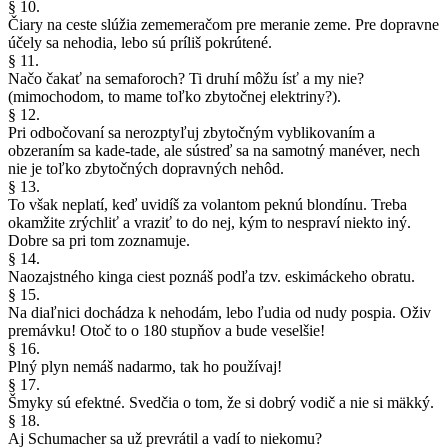
§ 10.
Čiary na ceste slúžia zememeračom pre meranie zeme. Pre dopravne
účely sa nehodia, lebo sú príliš pokrútené.
§ 11.
Načo čakať na semaforoch? Ti druhí môžu ísť a my nie?
(mimochodom, to mame toľko zbytočnej elektriny?).
§ 12.
Pri odbočovaní sa nerozptyľuj zbytočným vyblikovaním a
obzeraním sa kade-tade, ale sústreď sa na samotný manéver, nech
nie je toľko zbytočných dopravných nehôd.
§ 13.
To však neplatí, keď uvidíš za volantom peknú blondínu. Treba
okamžite zrýchliť a vraziť to do nej, kým to nespraví niekto iný.
Dobre sa pri tom zoznamuje.
§ 14.
Naozajstného kinga ciest poznáš podľa tzv. eskimáckeho obratu.
§ 15.
Na diaľnici dochádza k nehodám, lebo ľudia od nudy pospia. Oživ
premávku! Otoč to o 180 stupňov a bude veselšie!
§ 16.
Plný plyn nemáš nadarmo, tak ho používaj!
§ 17.
Šmyky sú efektné. Svedčia o tom, že si dobrý vodič a nie si mäkký.
§ 18.
Aj Schumacher sa už prevrátil a vadí to niekomu?