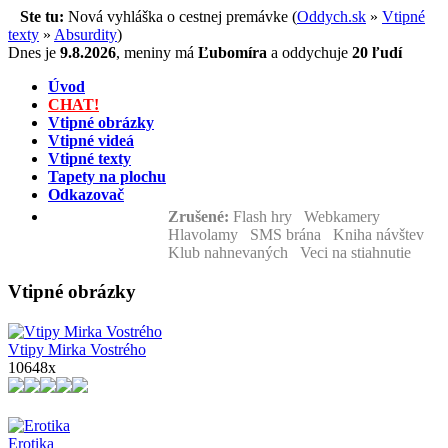
Ste tu:
Nová vyhláška o cestnej premávke (
Oddych.sk
»
Vtipné
texty
»
Absurdity
)
Dnes je
9.8.2026
,
meniny má
Ľubomíra
a
oddychuje
20 ľudí
Úvod
CHAT!
Vtipné obrázky
Vtipné videá
Vtipné texty
Tapety na plochu
Odkazovač
Zrušené:
Flash hry Webkamery
Hlavolamy SMS brána Kniha návštev
Klub nahnevaných Veci na stiahnutie
Vtipné obrázky
Vtipy Mirka Vostrého
10648x
Erotika