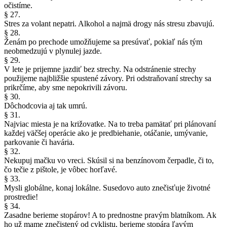
očistíme.
§ 27.
Stres za volant nepatri. Alkohol a najmä drogy nás stresu zbavujú.
§ 28.
Ženám po prechode umožňujeme sa presúvať, pokiaľ nás tým
neobmedzujú v plynulej jazde.
§ 29.
V lete je prijemne jazdiť bez strechy. Na odstránenie strechy
použijeme najbližšie spustené závory. Pri odstraňovaní strechy sa
prikrčíme, aby sme nepokrivili závoru.
§ 30.
Dôchodcovia aj tak umrú.
§ 31.
Najviac miesta je na križovatke. Na to treba pamätať pri plánovaní
každej väčšej operácie ako je predbiehanie, otáčanie, umývanie,
parkovanie či havária.
§ 32.
Nekupuj mačku vo vreci. Skúsil si na benzínovom čerpadle, či to,
čo tečie z pištole, je vôbec horľavé.
§ 33.
Mysli globálne, konaj lokálne. Susedovo auto znečisťuje životné
prostredie!
§ 34.
Zasadne berieme stopárov! A to prednostne pravým blatníkom. Ak
ho už mame znečistený od cyklistu, berieme stopára ľavým