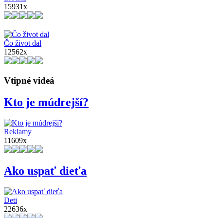
15931x
Čo život dal
12562x
Vtipné videá
Kto je múdrejší?
Reklamy
11609x
Ako uspať dieťa
Deti
22636x