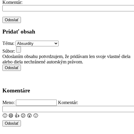
Komentár:
Pridať obsah
Téma:
Súbor:
Odoslaním obsahu potvrdzujem, že pridávam len svoje vlastné diela
alebo diela nechránené autorským právom.
Komentáre
Meno:
Komentár:
🙂
😄
👍
😕
😲
🙁