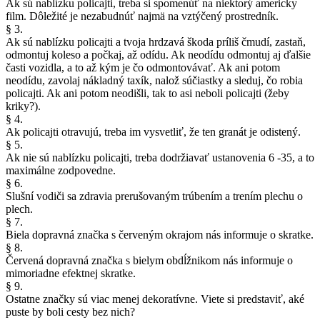
Ak sú nablízku policajti, treba si spomenúť na niektorý americky
film. Dôležité je nezabudnúť najmä na vztýčený prostredník.
§ 3.
Ak sú nablízku policajti a tvoja hrdzavá škoda príliš čmudí, zastaň,
odmontuj koleso a počkaj, až odídu. Ak neodídu odmontuj aj ďalšie
časti vozidla, a to až kým je čo odmontovávať. Ak ani potom
neodídu, zavolaj nákladný taxík, nalož súčiastky a sleduj, čo robia
policajti. Ak ani potom neodišli, tak to asi neboli policajti (žeby
kriky?).
§ 4.
Ak policajti otravujú, treba im vysvetliť, že ten granát je odistený.
§ 5.
Ak nie sú nablízku policajti, treba dodržiavať ustanovenia 6 -35, a to
maximálne zodpovedne.
§ 6.
Slušní vodiči sa zdravia prerušovaným trúbením a trením plechu o
plech.
§ 7.
Biela dopravná značka s červeným okrajom nás informuje o skratke.
§ 8.
Červená dopravná značka s bielym obdĺžnikom nás informuje o
mimoriadne efektnej skratke.
§ 9.
Ostatne značky sú viac menej dekoratívne. Viete si predstaviť, aké
puste by boli cesty bez nich?