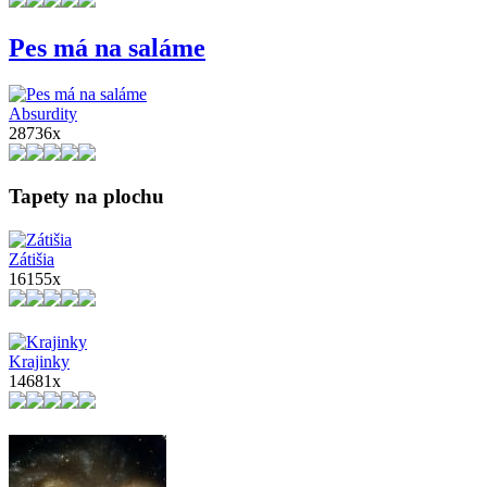
Pes má na saláme
Absurdity
28736x
Tapety na plochu
Zátišia
16155x
Krajinky
14681x