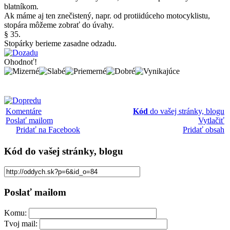
blatníkom.
Ak máme aj ten znečistený, napr. od protiidúceho motocyklistu,
stopára môžeme zobrať do úvahy.
§ 35.
Stopárky berieme zasadne odzadu.
Ohodnoť!
Komentáre
Kód
do vašej stránky, blogu
Poslať mailom
Vytlačiť
Pridať na Facebook
Pridať obsah
Kód
do vašej stránky, blogu
Poslať mailom
Komu:
Tvoj mail: