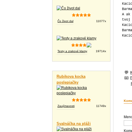
Kaci
Barm
A ak
tvoj
Čo život dal
11077x
Kaci
Barm
Kaci
Testy a zrakové klamy
19714x
Vtipné videá
Rubikova kocka
poslepiačky
Kome
Zaujímavosti
11749x
Meno
Svalnáčka na pláži
Kome