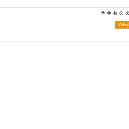
🙂
😄
👍
😕
