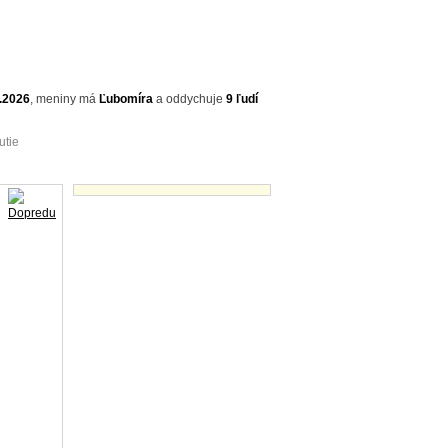
.2026
,
meniny má
Ľubomíra
a
oddychuje
9 ľudí
utie
Vtipné texty - náhľady