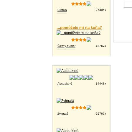
Erotika
27305x
...pomôžete mi na koňa?
Čierny humor
18767x
Tapety na plochu
Abstraktné
14448x
Zvieratá
25767x