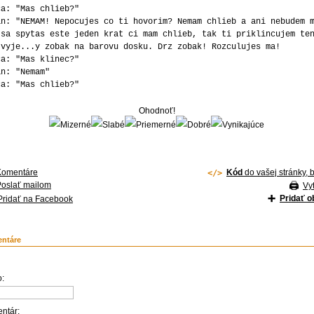
ca: "Mas chlieb?"
an: "NEMAM! Nepocujes co ti hovorim? Nemam chlieb a ani nebudem 
 sa spytas este jeden krat ci mam chlieb, tak ti priklincujem te
 vyje...y zobak na barovu dosku. Drz zobak! Rozculujes ma!
ca: "Mas klinec?"
an: "Nemam"
ca: "Mas chlieb?"
Ohodnoť!
Komentáre
Kód
do vašej stránky, 
Poslať mailom
Vyt
Pridať 
Pridať na Facebook
ntáre
:
ntár: