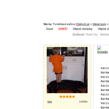
Ste tu:
Tvrdohlavá kačica (
Oddych.sk
»
Vtipné texty
»
Úvod
CHAT!
Vtipné obrázky
Vtipné v
Zrušené:
Flash hry Webka
Téma:
Vtipné obrázky
Kaci
Barm
Kaci
Barm
Kaci
Barm
Kaci
Barm
Deti
13336x
Kaci
Barm