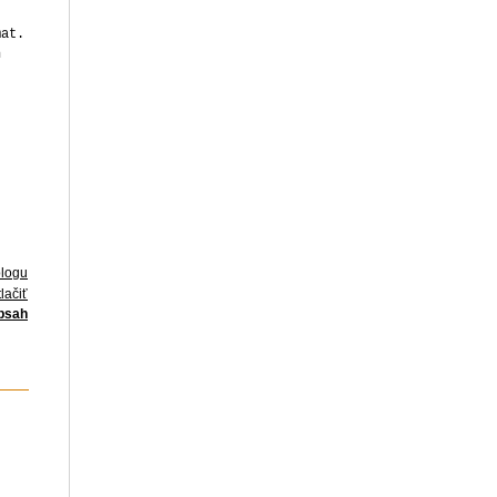
mat.
n
blogu
lačiť
obsah