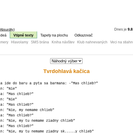
Dnes je
9.8
Absurdity
)
ideá
Vtipné texty
Tapety na plochu
Odkazovač
mery Hlavolamy SMS brána Kniha návštev Klub nahnevaných Veci na stiahn
Tvrdohlavá kačica
ca ide do baru a pyta sa barmana: -"Mas chlieb?"
an: "Nie"
ca: "Mas chlieb?"
an: "Nie"
ca: "Mas chlieb?"
an: "Nie, my nemame chlieb"
ca: "Mas chlieb?"
an: "Nie, my tu nemame ziadny chlieb"
ca: "Mas chlieb?"
an: "Nie, my tu nemame ziadny sk.....y chlieb"