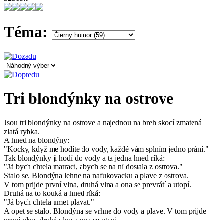
Téma:
Tri blondýnky na ostrove
Jsou tri blondýnky na ostrove a najednou na breh skocí zmatená
zlatá rybka.
A hned na blondýny:
"Kocky, když me hodíte do vody, každé vám splním jedno prání."
Tak blondýnky ji hodí do vody a ta jedna hned ríká:
"Já bych chtela matraci, abych se na ní dostala z ostrova."
Stalo se. Blondýna lehne na nafukovacku a plave z ostrova.
V tom prijde první vlna, druhá vlna a ona se prevrátí a utopí.
Druhá na to kouká a hned ríká:
"Já bych chtela umet plavat."
A opet se stalo. Blondýna se vrhne do vody a plave. V tom prijde
první vlna, druhá vlna a ona se utopi.