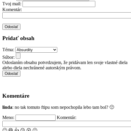
Tvoj mail:
Komentár:
Pridať obsah
Téma:
Súbor:
Odoslaním obsahu potvrdzujem, že pridávam len svoje vlastné diela
alebo diela nechránené autorským právom.
Komentáre
linda
: no tak tomuto ftipu som nepochopila lebo tam bol?
🙁
Meno:
Komentár:
🙂
😄
👍
😕
😲
🙁