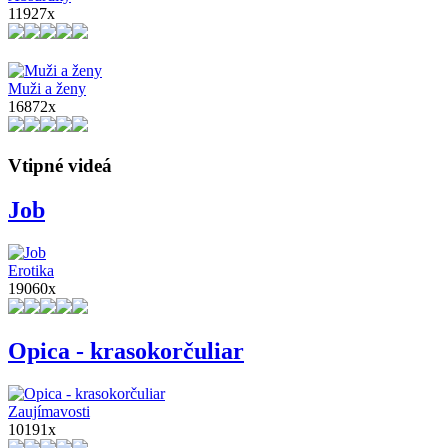
11927x
Muži a ženy
16872x
Vtipné videá
Job
Erotika
19060x
Opica - krasokorčuliar
Zaujímavosti
10191x