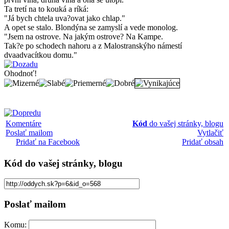
Ta tretí na to kouká a ríká:
"Já bych chtela uva?ovat jako chlap."
A opet se stalo. Blondýna se zamyslí a vede monolog.
"Jsem na ostrove. Na jakým ostrove? Na Kampe.
Tak?e po schodech nahoru a z Malostranskýho námestí
dvaadvacítkou domu."
Ohodnoť!
Komentáre
Kód
do vašej stránky, blogu
Poslať mailom
Vytlačiť
Pridať na Facebook
Pridať obsah
Kód
do vašej stránky, blogu
Poslať mailom
Komu: