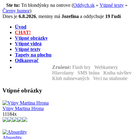
Ste tu:
Tri blondýnky na ostrove (
Oddych.sk
»
Vtipné texty
»
Čierny humor
)
Dnes je
6.8.2026
,
meniny má
Jozefína
a
oddychuje
19 ľudí
Úvod
CHAT!
Vtipné obrázky
Vtipné videá
Vtipné texty
Tapety na plochu
Odkazovač
Zrušené:
Flash hry Webkamery
Hlavolamy SMS brána Kniha návštev
Klub nahnevaných Veci na stiahnutie
Vtipné obrázky
Vtipy Martina Hrona
11184x
Absurdity