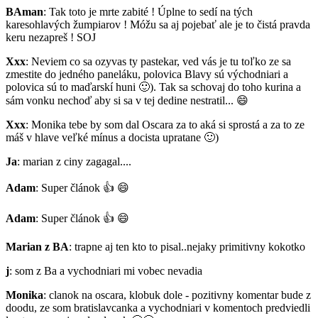
BAman
: Tak toto je mrte zabité ! Úplne to sedí na tých
karesohlavých žumpiarov ! Móžu sa aj pojebať ale je to čistá pravda
keru nezapreš ! SOJ
Xxx
: Neviem co sa ozyvas ty pastekar, ved vás je tu toľko ze sa
zmestite do jedného paneláku, polovica Blavy sú východniari a
polovica sú to maďarskí huni
🙂
). Tak sa schovaj do toho kurina a
sám vonku nechoď aby si sa v tej dedine nestratil...
😄
Xxx
: Monika tebe by som dal Oscara za to aká si sprostá a za to ze
máš v hlave veľké mínus a docista upratane
🙂
)
Ja
: marian z ciny zagagal....
Adam
: Super článok
👍
😄
Adam
: Super článok
👍
😄
Marian z BA
: trapne aj ten kto to pisal..nejaky primitivny kokotko
j
: som z Ba a vychodniari mi vobec nevadia
Monika
: clanok na oscara, klobuk dole - pozitivny komentar bude z
doodu, ze som bratislavcanka a vychodniari v komentoch predviedli