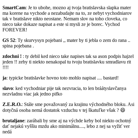
SmartCam
: Je to ubohe, mozno aj tvoja bratislavska slapka mater
ma korene na vychode a nezabudajte na to, ze nebyt vychodniarov
tak v bratislave nikto neostane. Nemam slov na toho cloveka, co
nieco take dokaze napisat a este si mysli ze je borec. Vychod
FOREVER!
GS 52
: Ty skurvysyn pojebani ,, mater by ti jebla o zem do rana ..
spina pojebana .
zdochni !
: ty debil ked nieco take napises tak sa ason podpis hajzel
jeden !! zeby ti niekto nenakopal tu tvoju bratislavku smradlavu rit
!!!!
ja
: typicke bratislavke hovno toto mohlo napisat .... bastard!
slavo
: ked vychodniar pije tak nezvracia, to len bráátyslavčanya
nezvladnu viac jak jedno pifko
Z.E.R.O.
: Stále sme považovaný za krajinu východného bloku. Asi
dotyčná osoba nemá dostatok vzduchu v tej škatuľke však ?
😄
brutaljane
: zarábali by sme aj na výchde keby bol niekto ochotný
dať nejakú vyššiu mzdu ako minimálnu...., lebo z nej sa vyžiť ver
nedá