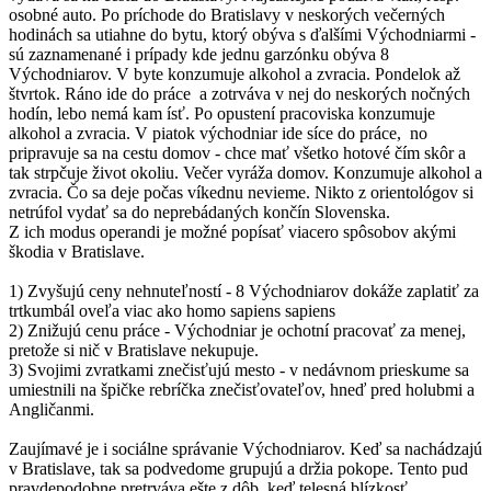
osobné auto. Po príchode do Bratislavy v neskorých večerných
hodinách sa utiahne do bytu, ktorý obýva s ďalšími Východniarmi -
sú zaznamenané i prípady kde jednu garzónku obýva 8
Východniarov. V byte konzumuje alkohol a zvracia. Pondelok až
štvrtok. Ráno ide do práce a zotrváva v nej do neskorých nočných
hodín, lebo nemá kam ísť. Po opustení pracoviska konzumuje
alkohol a zvracia. V piatok východniar ide síce do práce, no
pripravuje sa na cestu domov - chce mať všetko hotové čím skôr a
tak strpčuje život okoliu. Večer vyráža domov. Konzumuje alkohol a
zvracia. Čo sa deje počas víkednu nevieme. Nikto z orientológov si
netrúfol vydať sa do neprebádaných končín Slovenska.
Z ich modus operandi je možné popísať viacero spôsobov akými
škodia v Bratislave.
1) Zvyšujú ceny nehnuteľností - 8 Východniarov dokáže zaplatiť za
trtkumbál oveľa viac ako homo sapiens sapiens
2) Znižujú cenu práce - Východniar je ochotní pracovať za menej,
pretože si nič v Bratislave nekupuje.
3) Svojimi zvratkami znečisťujú mesto - v nedávnom prieskume sa
umiestnili na špičke rebríčka znečisťovateľov, hneď pred holubmi a
Angličanmi.
Zaujímavé je i sociálne správanie Východniarov. Keď sa nachádzajú
v Bratislave, tak sa podvedome grupujú a držia pokope. Tento pud
pravdepodobne pretrváva ešte z dôb, keď telesná blízkosť