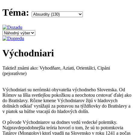
Téma:
Východniari
Taktiež známi ako: Vyhodňare, Aziati, Orientálci, Cipáni
(pejoratívne)
Východniari su nerómski obyvatelia východneho Slovenska. Od
Rómov sa líšia svetlejšou pokožkou a neochotou cestovať ďalej ako
do Bratislavy. Rôzne kmene Východniarov žijú v hladovych
dolinách odkiaľ vyrážajú za potravou na týždňovky do Bratislavy a
v piatok sa húfne vracajú do hladových dolín.
O pôvode Východniarov sa dodnes vedú vedecké polemiky.
Najpravdepodobnejšia teória hovorí o tom, že sú to potomkovia
Tatárov (Mongolov) ktorí vpadli na Slovensko v roku 1241 a počas