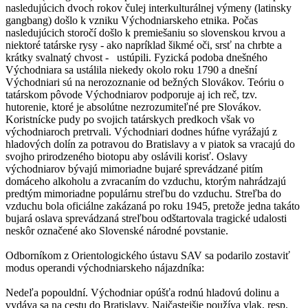
nasledujúcich dvoch rokov čulej interkulturálnej výmeny (latinsky
gangbang) došlo k vzniku Východniarskeho etnika. Počas
nasledujúcich storočí došlo k premiešaniu so slovenskou krvou a
niektoré tatárske rysy - ako napríklad šikmé oči, srsť na chrbte a
krátky svalnatý chvost - ustúpili. Fyzická podoba dnešného
Východniara sa ustálila niekedy okolo roku 1790 a dnešní
Východniari sú na nerozoznanie od bežných Slovákov. Teóriu o
tatárskom pôvode Východniarov podporuje aj ich reč, tzv.
hutorenie, ktoré je absolútne nezrozumiteľné pre Slovákov.
Koristnícke pudy po svojich tatárskych predkoch však vo
východniaroch pretrvali. Východniari dodnes húfne vyrážajú z
hladových dolín za potravou do Bratislavy a v piatok sa vracajú do
svojho prirodzeného biotopu aby oslávili korisť. Oslavy
východniarov bývajú mimoriadne bujaré sprevádzané pitím
domáceho alkoholu a zvracaním do vzduchu, ktorým nahrádzajú
predtým mimoriadne populárnu streľbu do vzduchu. Streľba do
vzduchu bola oficiálne zakázaná po roku 1945, pretože jedna takáto
bujará oslava sprevádzaná streľbou odštartovala tragické udalosti
neskôr označené ako Slovenské národné povstanie.
Odborníkom z Orientologického ústavu SAV sa podarilo zostaviť
modus operandi východniarskeho nájazdníka:
Nedeľa popouldní. Východniar opúšťa rodnú hladovú dolinu a
vydáva sa na cestu do Bratislavy. Najčastejšie používa vlak, resp.