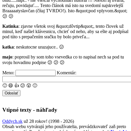
blud.....napr.: - nie všetcia východniari hutoria !!! Nietorí aj hvaria,
rečuju, povidajuť.... Tento článok má isto na svedomí najskvelejší
Braaaaatyslavčan (čítaj TVRDO!). Isto &quot;pod vplyvom.&quot;
😕
😕
Katinka
: zjavne všetok svoj &quot;dôvtip&quot;, tento človek už
minul, keď našiel klávesnicu, chcieť od neho, aby sa ešte aj podpísal
pod túto s prepačením sračku by bolo priveľa...
katka
: neskutocne urazajuce..
😕
majo
: poprosil by som toho vsevedka co to napisal nech sa pod tu
svoju hovadinu podpise
😕
😕
😕
Meno:
Komentár:
🙂
😄
👍
😕
😲
🙁
Vtipné texty - náhľady
Oddych.sk
už 28 rokov! (1998 - 2026)
Obsah webu vytvárajú jeho používatelia, prevádzkovateľ zaň preto