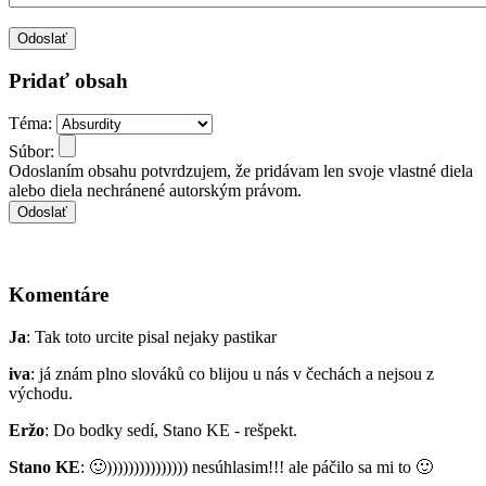
Pridať obsah
Téma:
Súbor:
Odoslaním obsahu potvrdzujem, že pridávam len svoje vlastné diela
alebo diela nechránené autorským právom.
Komentáre
Ja
: Tak toto urcite pisal nejaky pastikar
iva
: já znám plno slováků co blijou u nás v čechách a nejsou z
východu.
Eržo
: Do bodky sedí, Stano KE - rešpekt.
Stano KE
:
🙂
))))))))))))))) nesúhlasim!!! ale páčilo sa mi to
🙂