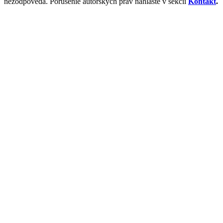
nezodpovedá. Porušenie autorských práv nahláste v sekcii
Kontakt
.