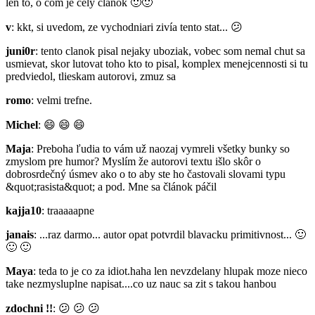
len to, o com je cely clanok
🙂
🙂
v
: kkt, si uvedom, ze vychodniari zivía tento stat...
😕
juni0r
: tento clanok pisal nejaky uboziak, vobec som nemal chut sa
usmievat, skor lutovat toho kto to pisal, komplex menejcennosti si tu
predviedol, tlieskam autorovi, zmuz sa
romo
: velmi trefne.
Michel
:
😄
😄
😄
Maja
: Preboha ľudia to vám už naozaj vymreli všetky bunky so
zmyslom pre humor? Myslím že autorovi textu išlo skôr o
dobrosrdečný úsmev ako o to aby ste ho častovali slovami typu
&quot;rasista&quot; a pod. Mne sa článok páčil
kajja10
: traaaaapne
janais
: ...raz darmo... autor opat potvrdil blavacku primitivnost...
🙂
🙂
🙂
Maya
: teda to je co za idiot.haha len nevzdelany hlupak moze nieco
take nezmysluplne napisat....co uz nauc sa zit s takou hanbou
zdochni !!
:
😕
😕
😕