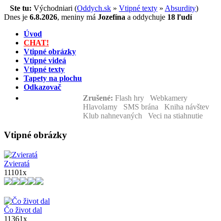
Ste tu:
Východniari (
Oddych.sk
»
Vtipné texty
»
Absurdity
)
Dnes je
6.8.2026
,
meniny má
Jozefína
a
oddychuje
18 ľudí
Úvod
CHAT!
Vtipné obrázky
Vtipné videá
Vtipné texty
Tapety na plochu
Odkazovač
Zrušené:
Flash hry Webkamery
Hlavolamy SMS brána Kniha návštev
Klub nahnevaných Veci na stiahnutie
Vtipné obrázky
Zvieratá
11101x
Čo život dal
11361x