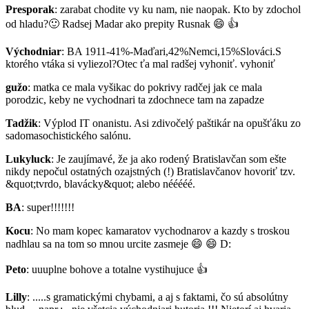
Presporak
: zarabat chodite vy ku nam, nie naopak. Kto by zdochol
od hladu?
🙂
Radsej Madar ako prepity Rusnak
😄
👍
Východniar
: BA 1911-41%-Maďari,42%Nemci,15%Slováci.S
ktorého vtáka si vyliezol?Otec ťa mal radšej vyhoniť. vyhoniť
gužo
: matka ce mala vyšikac do pokrivy radčej jak ce mala
porodzic, keby ne vychodnari ta zdochnece tam na zapadze
Tadžik
: Výplod IT onanistu. Asi zdivočelý paštikár na opušťáku zo
sadomasochistického salónu.
Lukyluck
: Je zaujímavé, že ja ako rodený Bratislavčan som ešte
nikdy nepočul ostatných ozajstných (!) Bratislavčanov hovoriť tzv.
&quot;tvrdo, blavácky&quot; alebo nééééé.
BA
: super!!!!!!!
Kocu
: No mam kopec kamaratov vychodnarov a kazdy s troskou
nadhlau sa na tom so mnou urcite zasmeje
😄
😄
D:
Peto
: uuuplne bohove a totalne vystihujuce
👍
Lilly
: .....s gramatickými chybami, a aj s faktami, čo sú absolútny