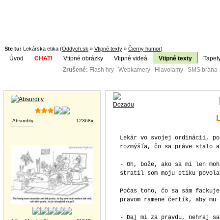
Ste tu:
Lekárska etika (
Oddych.sk
»
Vtipné texty
»
Čierny humor
)
Úvod
CHAT!
Vtipné obrázky
Vtipné videá
Vtipné texty
Tapet
Zrušené:
Flash hry Webkamery Hlavolamy SMS brána K
Téma:
Vtipné obrázky
Absurdity
12368x
Lekár vo svojej ordinácii, po
rozmýšľa, čo sa práve stalo a
- Oh, bože, ako sa mi len moh
stratil som moju etiku povola
Počas toho, čo sa sám fackuje
pravom ramene čertík, aby mu 
- Daj mi za pravdu, nehraj sa