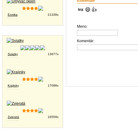
Komentáre
😄
👍
iva
:
Erotika
21339x
Meno:
Tapety na plochu
Komentár:
Sviatky
13677x
Krajinky
17088x
Zvieratá
16559x