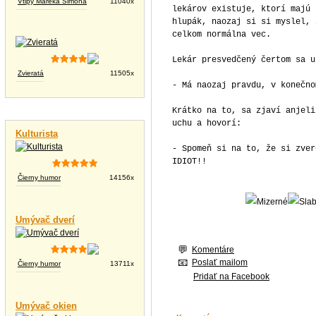
Vtipy Mareka Simona
11040x
lekárov existuje, ktorí majú 
hlupák, naozaj si si myslel, 
celkom normálna vec.
Lekár presvedčený čertom sa u
Zvieratá
11505x
- Má naozaj pravdu, v konečno
Krátko na to, sa zjaví anjeli
Vtipné videá
uchu a hovorí:
Kulturista
- Spomeň si na to, že si zver
IDIOT!!
Čierny humor
14156x
Umývač dverí
Komentáre
Poslať mailom
Čierny humor
13711x
Pridať na Facebook
Umývač okien