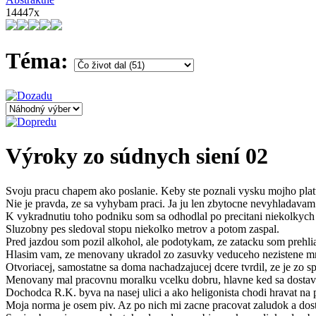
14447x
Téma:
Výroky zo súdnych siení 02
Svoju pracu chapem ako poslanie. Keby ste poznali vysku mojho platu
Nie je pravda, ze sa vyhybam praci. Ja ju len zbytocne nevyhladavam
K vykradnutiu toho podniku som sa odhodlal po precitani niekolkych 
Sluzobny pes sledoval stopu niekolko metrov a potom zaspal.
Pred jazdou som pozil alkohol, ale podotykam, ze zatacku som prehliadol
Hlasim vam, ze menovany ukradol zo zasuvky veduceho nezistene mn
Otvoriacej, samostatne sa doma nachadzajucej dcere tvrdil, ze je zo s
Menovany mal pracovnu moralku vcelku dobru, hlavne ked sa dostavil 
Dochodca R.K. byva na nasej ulici a ako heligonista chodi hravat na
Moja norma je osem piv. Az po nich mi zacne pracovat zaludok a dostan