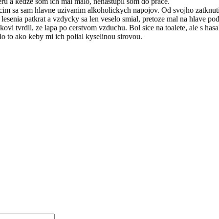
ru a kedze som ich mal malo, nenastupil som do prace.
cim sa sam hlavne uzivanim alkoholickych napojov. Od svojho zatknutia
 lesenia patkrat a vzdycky sa len veselo smial, pretoze mal na hlave po
vi tvrdil, ze lapa po cerstvom vzduchu. Bol sice na toalete, ale s has
o to ako keby mi ich polial kyselinou sirovou.