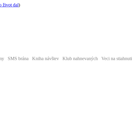
 život dal
)
y SMS brána Kniha návštev Klub nahnevaných Veci na stiahnut