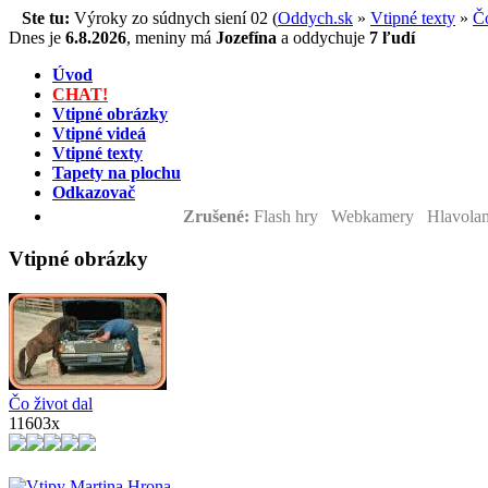
Ste tu:
Výroky zo súdnych siení 02 (
Oddych.sk
»
Vtipné texty
»
Čo
Dnes je
6.8.2026
,
meniny má
Jozefína
a
oddychuje
7 ľudí
Úvod
CHAT!
Vtipné obrázky
Vtipné videá
Vtipné texty
Tapety na plochu
Odkazovač
Zrušené:
Flash hry Webkamery Hlavolam
Vtipné obrázky
Čo život dal
11603x