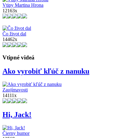
Vtipy Martina Hrona
12163x
Čo život dal
14462x
Vtipné videá
Ako vyrobiť kľúč z nanuku
Zaujímavosti
14111x
Hi, Jack!
Čierny humor