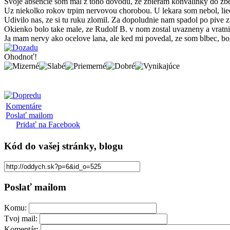
Svoje absencie som mal z toho dovodu, ze zbieram konvalinky do zbe
Uz niekolko rokov trpim nervovou chorobou. U lekara som nebol, lie
Udivilo nas, ze si tu ruku zlomil. Za dopoludnie nam spadol po pive z
Okienko bolo take male, ze Rudolf B. v nom zostal uvazneny a vratniko
Ja mam nervy ako ocelove lana, ale ked mi povedal, ze som blbec, bol
Ohodnoť!
Komentáre
Poslať mailom
Pridať na Facebook
Kód
do vašej stránky, blogu
Poslať mailom
Komu:
Tvoj mail:
Komentár: