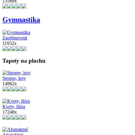
13568x
Gymnastika
Zaujímavosti
11932x
Tapety na plochu
Stromy, lesy
14962x
Kvety, flóra
17248x
Abstraktné