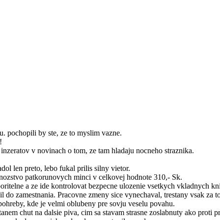
. pochopili by ste, ze to myslim vazne.
!
inzeratov v novinach o tom, ze tam hladaju nocneho straznika.
 len preto, lebo fukal prilis silny vietor.
ozstvo patkorunovych minci v celkovej hodnote 310,- Sk.
poritelne a ze ide kontrolovat bezpecne ulozenie vsetkych vkladnych kn
do zamestnania. Pracovne zmeny sice vynechaval, trestany vsak za to 
 pohreby, kde je velmi oblubeny pre sovju veselu povahu.
em chut na dalsie piva, cim sa stavam strasne zoslabnuty ako proti pri