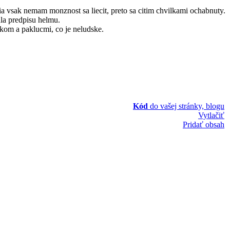
 vsak nemam monznost sa liecit, preto sa citim chvilkami ochabnuty.
dla predpisu helmu.
akom a paklucmi, co je neludske.
Kód
do vašej stránky, blogu
Vytlačiť
Pridať obsah