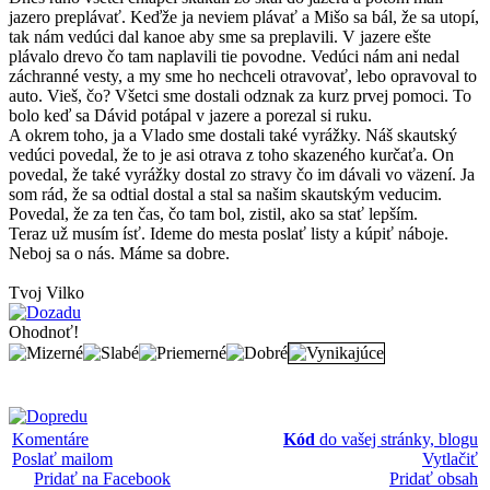
jazero preplávať. Keďže ja neviem plávať a Mišo sa bál, že sa utopí,
tak nám vedúci dal kanoe aby sme sa preplavili. V jazere ešte
plávalo drevo čo tam naplavili tie povodne. Vedúci nám ani nedal
záchranné vesty, a my sme ho nechceli otravovať, lebo opravoval to
auto. Vieš, čo? Všetci sme dostali odznak za kurz prvej pomoci. To
bolo keď sa Dávid potápal v jazere a porezal si ruku.
A okrem toho, ja a Vlado sme dostali také vyrážky. Náš skautský
vedúci povedal, že to je asi otrava z toho skazeného kurčaťa. On
povedal, že také vyrážky dostal zo stravy čo im dávali vo väzení. Ja
som rád, že sa odtial dostal a stal sa našim skautským veducim.
Povedal, že za ten čas, čo tam bol, zistil, ako sa stať lepším.
Teraz už musím ísť. Ideme do mesta poslať listy a kúpiť náboje.
Neboj sa o nás. Máme sa dobre.
Tvoj Vilko
Ohodnoť!
Komentáre
Kód
do vašej stránky, blogu
Poslať mailom
Vytlačiť
Pridať na Facebook
Pridať obsah