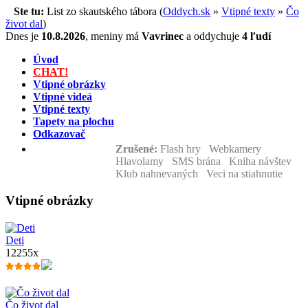
Ste tu:
List zo skautského tábora (
Oddych.sk
»
Vtipné texty
»
Čo
život dal
)
Dnes je
10.8.2026
,
meniny má
Vavrinec
a
oddychuje
4 ľudí
Úvod
CHAT!
Vtipné obrázky
Vtipné videá
Vtipné texty
Tapety na plochu
Odkazovač
Zrušené:
Flash hry Webkamery
Hlavolamy SMS brána Kniha návštev
Klub nahnevaných Veci na stiahnutie
Vtipné obrázky
Deti
12255x
Čo život dal