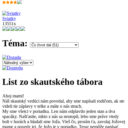
Sviatky
13551x
Téma:
List zo skautského tábora
Ahoj mami!
Náš skautský vedúci nám povedal, aby sme napísali rodičom, ak ste
videli tie záplavy v telke a máte o nás strach.
My sme všetci v poriadku. Len nám odplavilo jeden stan a dva
spacáky. Našťastie, nikto z nás sa neutopil, lebo sme práve vtedy
boli v horách a hladali sme Joža. Vieš čo, prosím ťa, zavolaj Jožovej
mame a povedz jej, že Jožo je v poriadku. Teraz nemôže napísať,