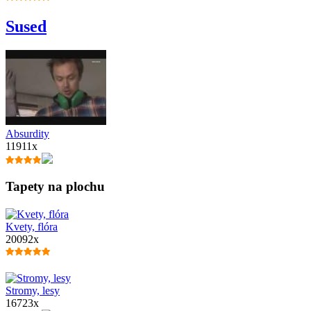
Sused
Absurdity
11911x
Tapety na plochu
Kvety, flóra
20092x
Stromy, lesy
16723x