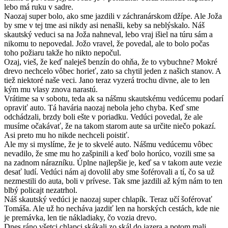
lebo má ruku v sadre.
Naozaj super bolo, ako sme jazdili v záchranárskom džípe. Ale Joža
by sme v tej tme asi nikdy asi nenašli, keby sa neblýskalo. Náš
skautský veduci sa na Joža nahneval, lebo vraj išiel na túru sám a
nikomu to nepovedal. Jožo vravel, že povedal, ale to bolo počas
toho požiaru takže ho nikto nepočul.
Ozaj, vieš, že keď naleješ benzín do ohňa, že to vybuchne? Mokré
drevo nechcelo vôbec horieť, zato sa chytil jeden z našich stanov. A
tiež niektoré naše veci. Jano teraz vyzerá trochu divne, ale to len
kým mu vlasy znova narastú.
Vrátime sa v sobotu, teda ak sa nášmu skautskému vedúcemu podarí
opraviť auto. Tá havária naozaj nebola jeho chyba. Keď sme
odchádzali, brzdy boli ešte v poriadku. Vedúci povedal, že ale
musíme očakávať, že na takom starom aute sa určite niečo pokazí.
Asi preto mu ho nikde nechceli poistiť.
Ale my si myslíme, že je to skvelé auto. Nášmu vedúcemu vôbec
nevadilo, že sme mu ho zašpinili a keď bolo horúco, vozili sme sa
na zadnom nárazníku. Úplne najlepšie je, keď sa v takom aute vezie
desať ludí. Vedúci nám aj dovolil aby sme šoférovali a tí, čo sa už
nezmestili do auta, boli v prívese. Tak sme jazdili až kým nám to ten
blbý policajt nezatrhol.
Náš skautský vedúci je naozaj super chlapík. Teraz učí šoférovať
Tomáša. Ale už ho necháva jazdiť len na horských cestách, kde nie
je premávka, len tie nákladiaky, čo vozia drevo.
Dnes ráno všetci chlapci skákali zo skál do jazera a potom mali