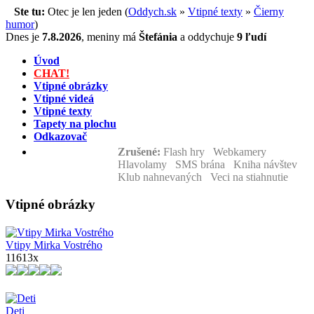
Ste tu:
Otec je len jeden (
Oddych.sk
»
Vtipné texty
»
Čierny
humor
)
Dnes je
7.8.2026
,
meniny má
Štefánia
a
oddychuje
9 ľudí
Úvod
CHAT!
Vtipné obrázky
Vtipné videá
Vtipné texty
Tapety na plochu
Odkazovač
Zrušené:
Flash hry Webkamery
Hlavolamy SMS brána Kniha návštev
Klub nahnevaných Veci na stiahnutie
Vtipné obrázky
Vtipy Mirka Vostrého
11613x
Deti