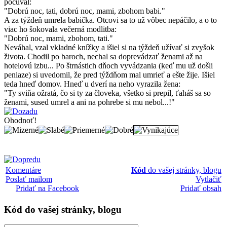
počúval:
"Dobrú noc, tati, dobrú noc, mami, zbohom babi."
A za týždeň umrela babička. Otcovi sa to už vôbec nepáčilo, a o to
viac ho šokovala večerná modlitba:
"Dobrú noc, mami, zbohom, tati."
Neváhal, vzal vkladné knížky a išiel si na týždeň užívať si zvyšok
života. Chodil po baroch, nechal sa doprevádzať ženami až na
hotelovú izbu... Po štrnástich dňoch vyvádzania (keď mu už došli
peniaze) si uvedomil, že pred týždňom mal umrieť a ešte žije. Išiel
teda hneď domov. Hneď u dverí na neho vyrazila žena:
"Ty sviňa ožratá, čo si ty za človeka, všetko si prepil, ťaháš sa so
ženami, sused umrel a ani na pohrebe si mu nebol...!"
Ohodnoť!
Komentáre
Kód
do vašej stránky, blogu
Poslať mailom
Vytlačiť
Pridať na Facebook
Pridať obsah
Kód
do vašej stránky, blogu