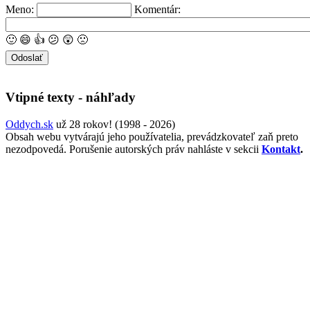
Meno:
Komentár:
🙂
😄
👍
😕
😲
🙁
Vtipné texty - náhľady
Oddych.sk
už 28 rokov! (1998 - 2026)
Obsah webu vytvárajú jeho používatelia, prevádzkovateľ zaň preto
nezodpovedá. Porušenie autorských práv nahláste v sekcii
Kontakt
.