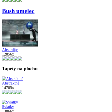
Bush umelec
Absurdity
12856x
Tapety na plochu
Abstraktné
14705x
Sviatky
13866x