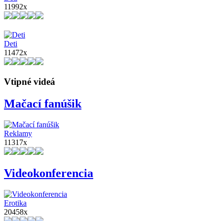
11992x
Deti
11472x
Vtipné videá
Mačací fanúšik
Reklamy
11317x
Videokonferencia
Erotika
20458x