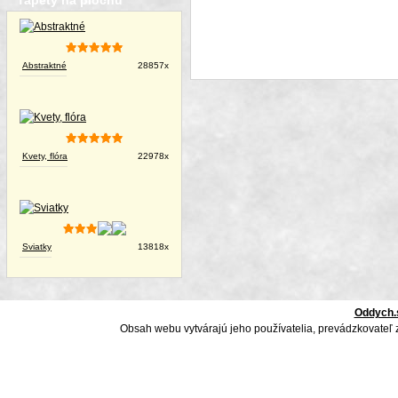
Tapety na plochu
Abstraktné
28857x
Kvety, flóra
22978x
Sviatky
13818x
Oddych.
Obsah webu vytvárajú jeho používatelia, prevádzkovateľ 