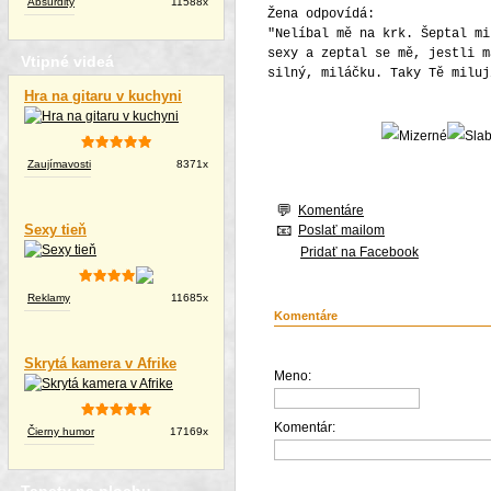
Absurdity
11588x
Žena odpovídá:
"Nelíbal mě na krk. Šeptal mi
sexy a zeptal se mě, jestli m
Vtipné videá
silný, miláčku. Taky Tě miluj
Hra na gitaru v kuchyni
Zaujímavosti
8371x
Komentáre
Sexy tieň
Poslať mailom
Pridať na Facebook
Reklamy
11685x
Komentáre
Skrytá kamera v Afrike
Meno:
Komentár:
Čierny humor
17169x