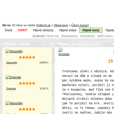
Ste tu:
15 rokov vo väzbe (
Oddych.sk
»
Vtipné texty
»
Čierny humor
)
Úvod
CHAT!
Vtipné obrázky
Vtipné videá
Vtipné texty
Tapet
Zrušené:
Flash hry Webkamery Hlavolamy SMS brána K
Téma:
Vtipné obrázky
15
Absurdity
12067x
Trestanec utekl z věznice, kd
narazí na dům a vloupá se do 
pár.Vytáhne muže, sváze ho na
manželku vylezl, políbil ji n
Zvieratá
11347x
je v koupelne, muž říká své ž
"Poslouchej, tenhle chlápek j
Nejspíš strávil dlouhou dobu 
jak Te políbil na krk. Jestli
dělej, co Ti řekne, uspokoj h
jestli se naštve, zabije nás 